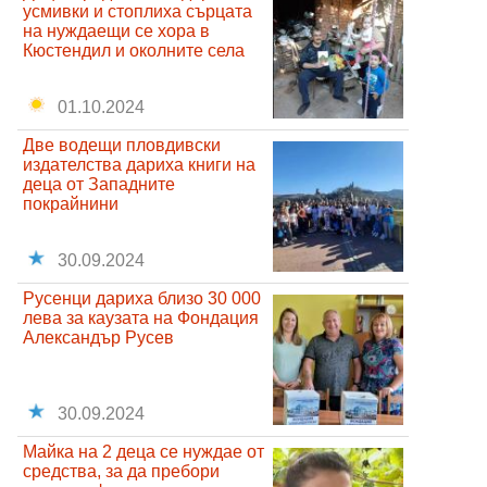
усмивки и стоплиха сърцата
на нуждаещи се хора в
Кюстендил и околните села
01.10.2024
Две водещи пловдивски
издателства дариха книги на
деца от Западните
покрайнини
30.09.2024
Русенци дариха близо 30 000
лева за каузата на Фондация
Александър Русев
30.09.2024
Майка на 2 деца се нуждае от
средства, за да пребори