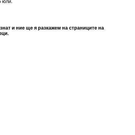
5 юли.
знат и ние ще я разкажем на страниците на
рци.