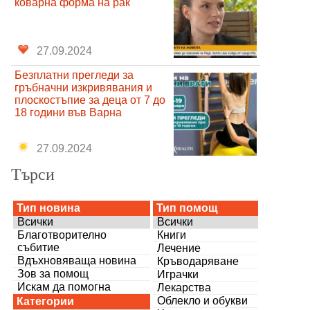
коварна форма на рак
27.09.2024
Безплатни прегледи за
гръбначни изкривявания и
плоскостъпие за деца от 7 до
18 години във Варна
27.09.2024
Търси
Тип новина
Тип помощ
Всички
Всички
Благотворително
Книги
събитие
Лечение
Вдъхновяваща новина
Кръводаряване
Зов за помощ
Играчки
Искам да помогна
Лекарства
Облекло и обукви
Категории