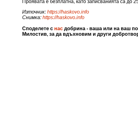
Проявата е безплатна, като записванията са до 2
Източник:
https://haskovo.info
Снимка:
https://haskovo.info
Споделете с
нас
добрина - ваша или на ваш по
Милостив, за да вдъхновим и други добротво