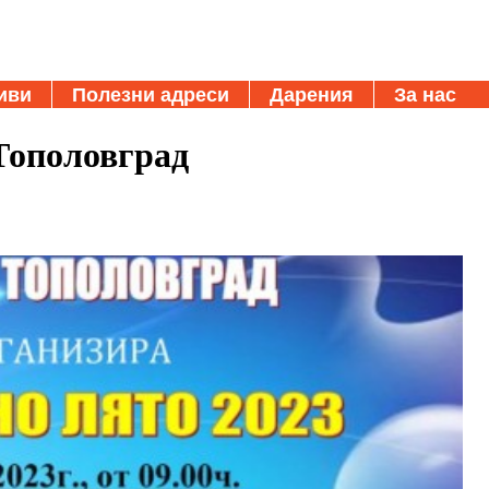
иви
Полезни адреси
Дарения
За нас
 Тополовград