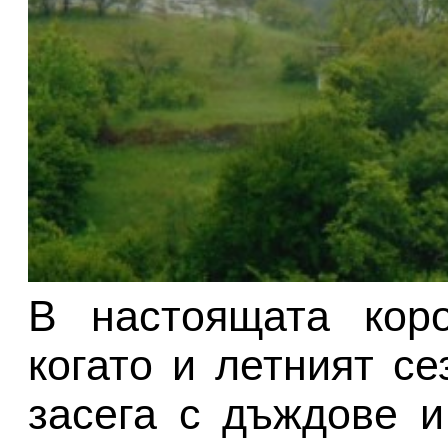
В настоящата коро
когато и летният се
засега с дъждове и