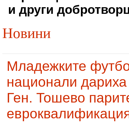
и други добротворц
Новини
Младежките футб
национали дариха 
Ген. Тошево парит
евроквалификаци