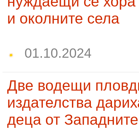
нуждаещи се хора
и околните села
01.10.2024
Две водещи пловд
издателства дарих
деца от Западните