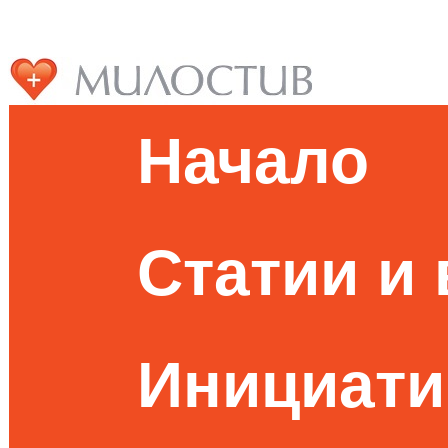
Начало
Статии и
Инициати