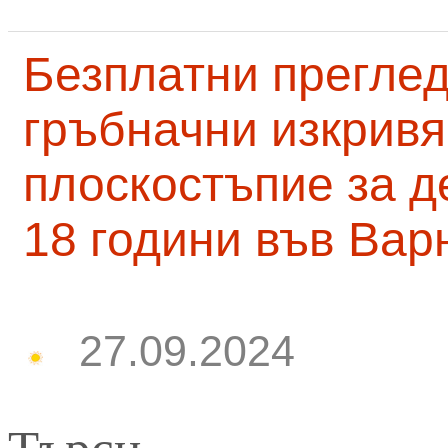
Безплатни преглед
гръбначни изкривя
плоскостъпие за д
18 години във Вар
27.09.2024
Търси