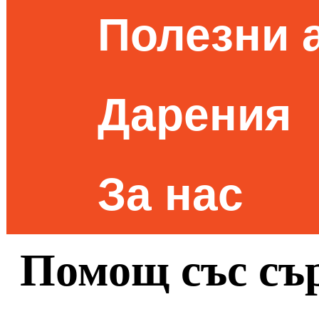
Полезни 
Дарения
За нас
Помощ със сър