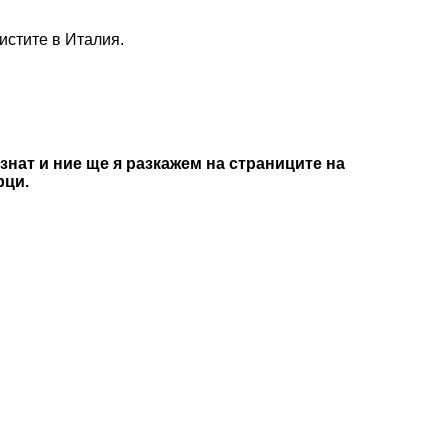
истите в Италия.
знат и ние ще я разкажем на страниците на
рци.