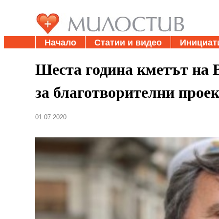
Начало
Статии и видео
Инициат
Шеста година кметът на В
за благотворителни прое
01.07.2020