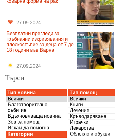
коварна форма на рак
27.09.2024
Безплатни прегледи за
гръбначни изкривявания и
плоскостъпие за деца от 7 до
18 години във Варна
27.09.2024
Търси
Тип новина
Тип помощ
Всички
Всички
Благотворително
Книги
събитие
Лечение
Вдъхновяваща новина
Кръводаряване
Зов за помощ
Играчки
Искам да помогна
Лекарства
Облекло и обукви
Категории