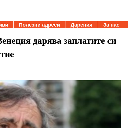
иви
Полезни адреси
Дарения
За нас
енеция дарява заплатите си
ктиe