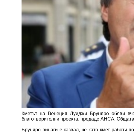
Кметът на Венеция Луиджи Бруняро обяви вчер
благотворителни проекта, предаде АНСА. Общата 
Бруняро винаги е казвал, че като кмет работи по