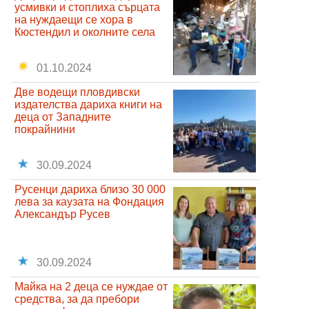
усмивки и стоплиха сърцата
на нуждаещи се хора в
Кюстендил и околните села
01.10.2024
Две водещи пловдивски
издателства дариха книги на
деца от Западните
покрайнини
30.09.2024
Русенци дариха близо 30 000
лева за каузата на Фондация
Александър Русев
30.09.2024
Майка на 2 деца се нуждае от
средства, за да пребори