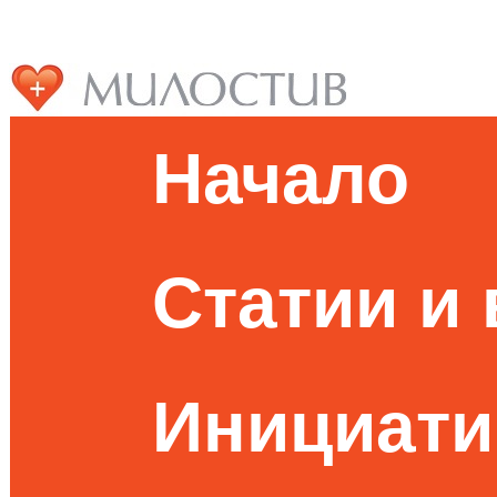
Начало
Статии и
Инициати