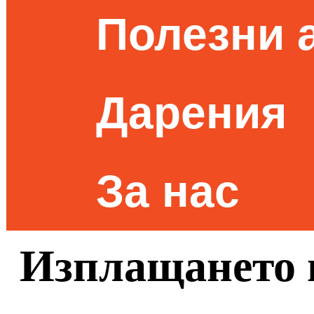
Полезни 
Дарения
За нас
Изплащането 