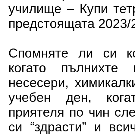
училище – Купи тет
предстоящата 2023/
Спомняте ли си к
когато пълнихте
несесери, химикалк
учебен ден, кога
приятеля по чин сле
си “здрасти” и вси