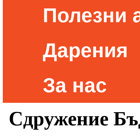
Полезни 
Дарения
За нас
Сдружение Бъд