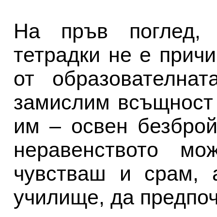
На пръв поглед,
тетрадки не е прич
от образователнат
замислим всъщност 
им – освен безброй
неравенството м
чувстваш и срам, 
училище, да предпо