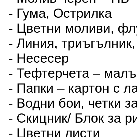
- Гума, Острилка
- Цветни моливи, фл
- Линия, триъгълник,
- Несесер
- Тефтерчета – мал
- Папки – картон с л
- Водни бои, четки з
- Скицник/ Блок за р
- Цветни листи