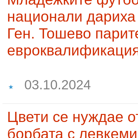
национали дариха 
Ген. Тошево парит
евроквалификаци
03.10.2024
Цвети се нуждае о
борбата с левкеми