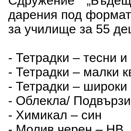
Сдружение „Бъдещ
дарения под формат
за училище за 55 де
- Тетрадки – тесни 
- Тетрадки – малки 
- Тетрадки – широки 
- Облекла/ Подвързи
- Химикал – син
- Молив черен – HB