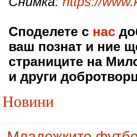
Снимка:
https://www
Споделете с
нас
доб
ваш познат и ние щ
страниците на Мил
и други добротворц
Новини
Младежките футб