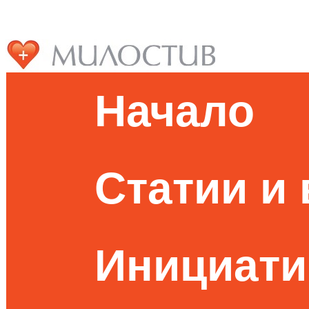
Начало
Статии и
Инициати