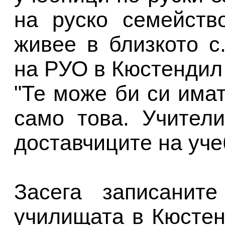
на руско семейств
живее в близкото с
на РУО в Кюстендил
"Те може би си имат
само това. Учител
доставчиците на уче
Засега записанит
училищата в Кюстен