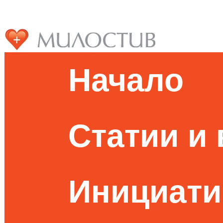
Начало
Статии и
Инициати