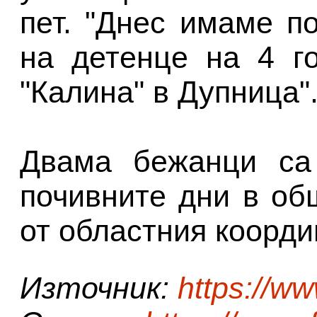
пет. "Днес имаме п
на детенце на 4 г
"Калина" в Дупница"
Двама бежанци са 
почивните дни в об
от областния коорд
Източник:
https://w