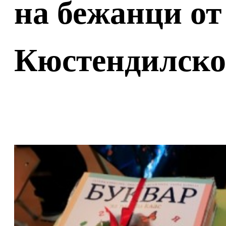
на бежанци от
Кюстендилско