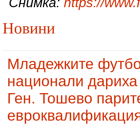
Снимка:
https://www
Новини
Младежките футб
национали дариха 
Ген. Тошево парит
евроквалификаци