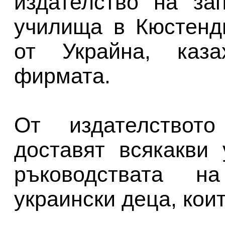
издателство на за
училища в Кюстенд
от Украйна, каза
фирмата.
От издателствот
доставят всякакви
ръководствата н
украински деца, коит