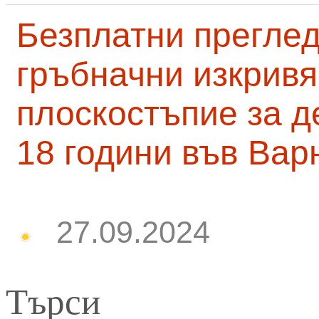
Безплатни преглед
гръбначни изкривя
плоскостъпие за д
18 години във Вар
27.09.2024
Търси