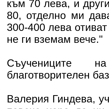
към 70 лева, и друг
80, отделно ми дав
300-400 лева отиват
не ги вземам вече."
Съучениците н
благотворителен баз
Валерия Гиндева, у