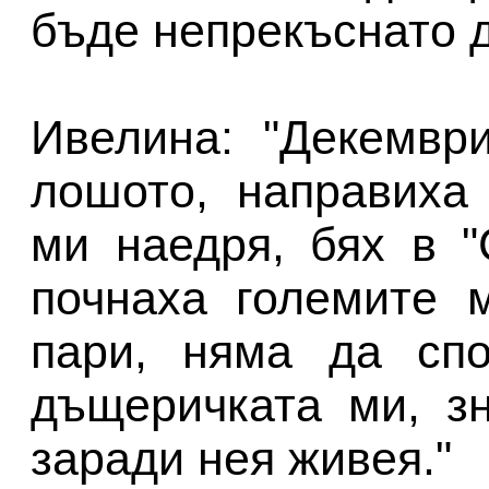
бъде непрекъснато д
Ивелина: "Декемвр
лошото, направиха
ми наедря, бях в 
почнаха големите 
пари, няма да сп
дъщеричката ми, з
заради нея живея."