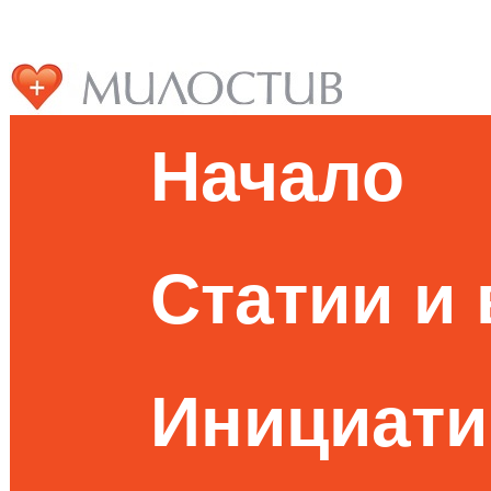
Начало
Статии и
Инициати