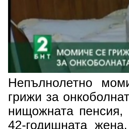
Непълнолетно мом
грижи за онкоболнат
нищожната пенсия, 
42-годишната жена