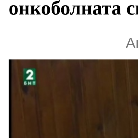
онкоболната с
А