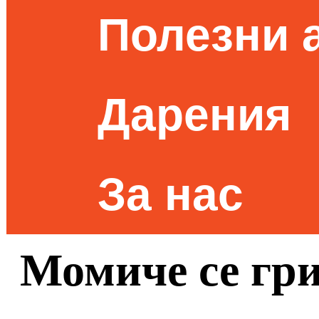
Полезни 
Дарения
За нас
Момиче се гри