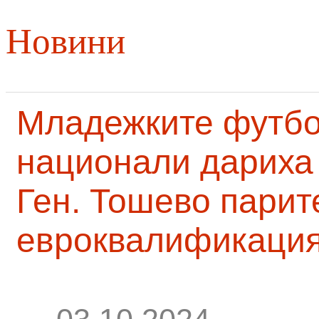
Новини
Младежките футб
национали дариха 
Ген. Тошево парит
евроквалификаци