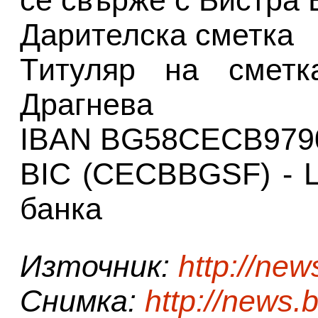
се свърже с Бистра 
Дарителска сметка
Tитуляр на сметк
Драгнева
IBAN BG58CECB979
BIC (CECBBGSF) - 
банка
Източник:
http://new
Снимка:
http://news.