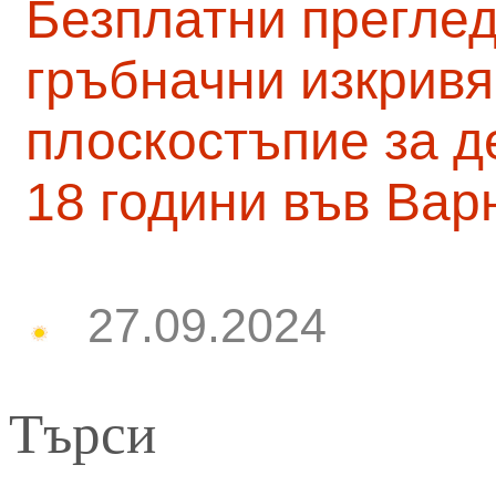
Безплатни преглед
гръбначни изкривя
плоскостъпие за д
18 години във Вар
27.09.2024
Търси