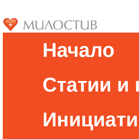
Начало
Статии и
Инициати