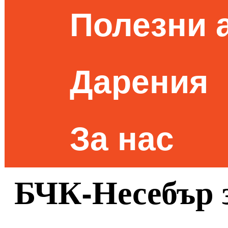
Полезни 
Дарения
За нас
БЧК-Несебър 