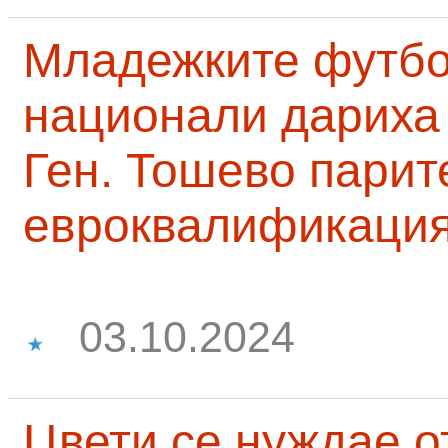
Младежките футб
национали дариха 
Ген. Тошево парит
евроквалификаци
03.10.2024
Цвети се нуждае о