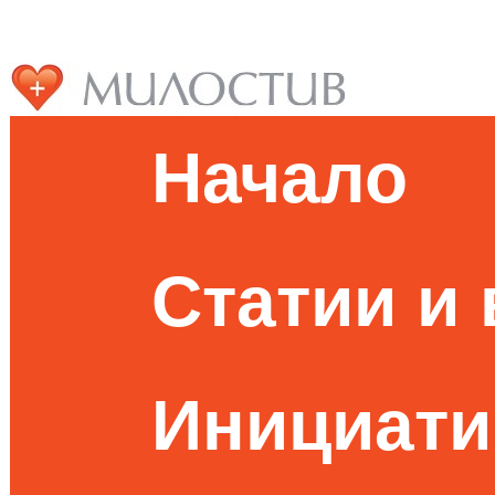
Начало
Статии и
Инициати