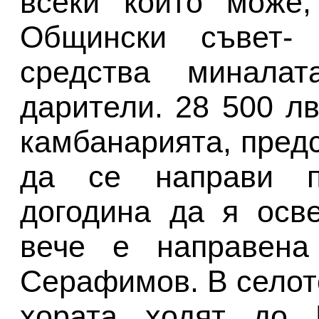
всеки който може,
Общински съвет- 
средства миналат
дарители. 28 500 л
камбанарията, предс
да се направи п
догодина да я осв
вече е направена
Серафимов. В селот
хората ходят до К