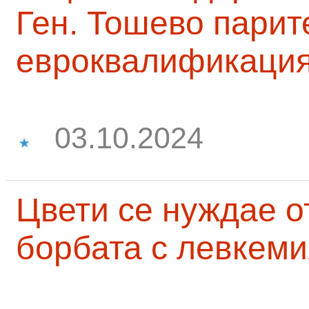
Ген. Тошево парит
евроквалификаци
03.10.2024
Цвети се нуждае о
борбата с левкеми