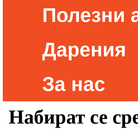
Полезни 
Дарения
За нас
Набират се сре