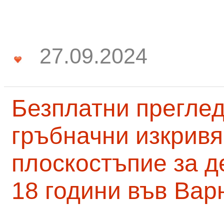
27.09.2024
Безплатни преглед
гръбначни изкривя
плоскостъпие за д
18 години във Вар