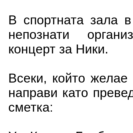
В спортната зала 
непознати организ
концерт за Ники.
Всеки, който желае
направи като преве
сметка: