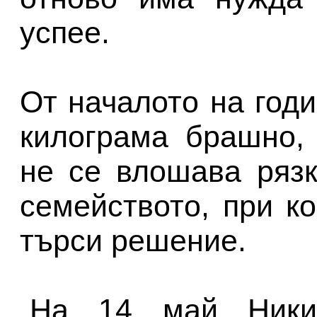
успее.
От началото на год
килограма брашно,
не се влошава рязк
семейството, при к
търси решение.
„На 14 май Ники 