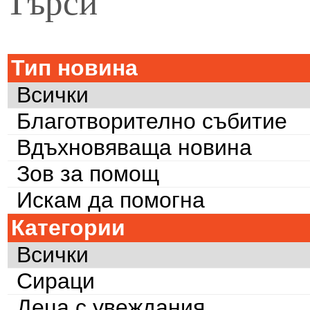
Търси
Тип новина
Всички
Благотворително събитие
Вдъхновяваща новина
Зов за помощ
Искам да помогна
Категории
Всички
Сираци
Деца с увеждания