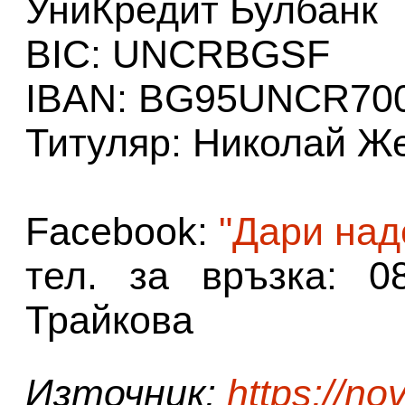
УниКредит Булбанк
BIC: UNCRBGSF
IBAN: BG95UNCR70
Титуляр: Николай Ж
Facebook:
"Дари над
тел. за връзка: 0
Трайкова
Източник:
https://no