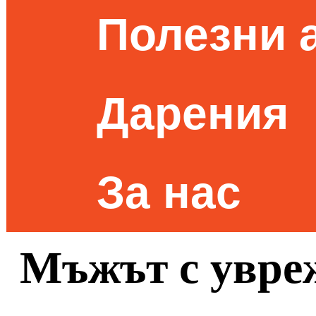
Полезни 
Дарения
За нас
Мъжът с увре