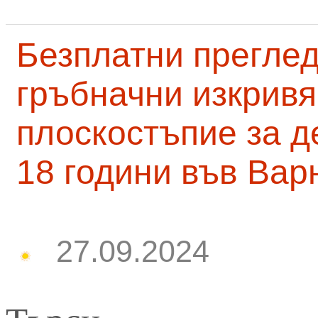
Безплатни преглед
гръбначни изкривя
плоскостъпие за д
18 години във Вар
27.09.2024