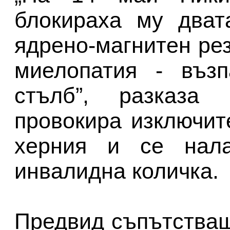
блокираха му дват
ядрено-магнитен рез
миелопатия - възп
стълб”, разказа 
провокира изключит
херния и се нал
инвалидна количка.
Предвид съпътстващ