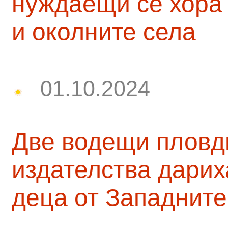
нуждаещи се хора
и околните села
01.10.2024
Две водещи пловд
издателства дарих
деца от Западните