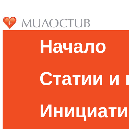
Начало
Статии и
Инициати