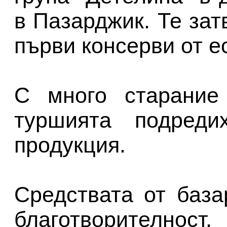
в Пазарджик. Те зат
първи консерви от е
С много старание
туршията подреди
продукция.
Средствата от баз
благотворителност