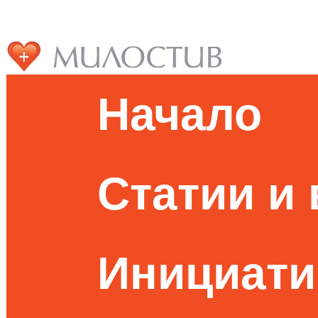
Начало
Статии и
Инициати