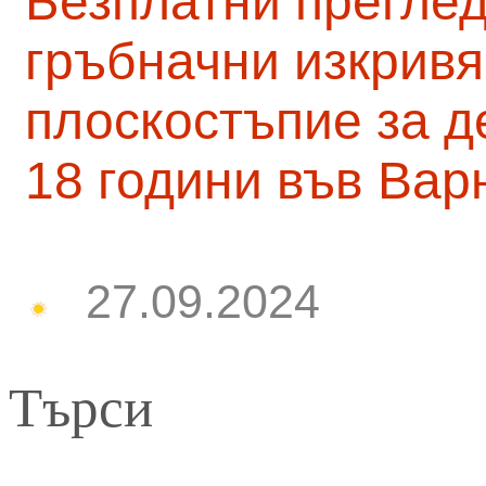
Безплатни преглед
гръбначни изкривя
плоскостъпие за д
18 години във Вар
27.09.2024
Търси