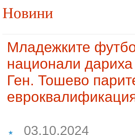
Новини
Младежките футб
национали дариха 
Ген. Тошево парит
евроквалификаци
03.10.2024