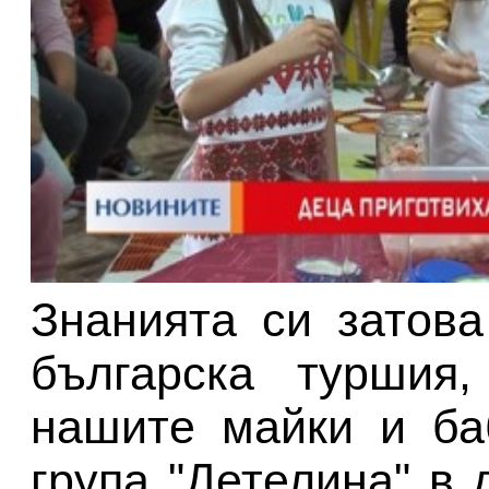
Знанията си затова
българска туршия,
нашите майки и ба
група "Детелина" в 