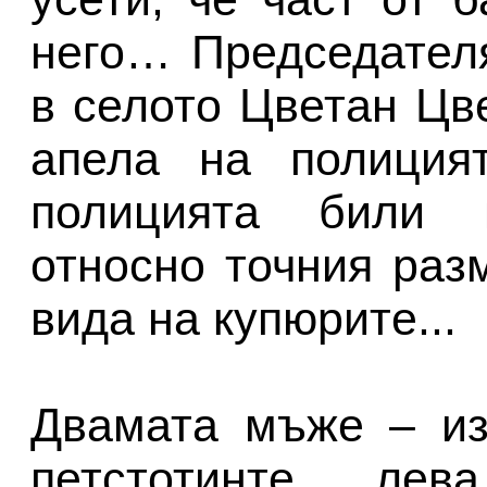
него… Председател
в селото Цветан Цв
апела на полиция
полицията били и
относно точния раз
вида на купюрите...
Двамата мъже – из
петстотинте ле