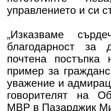
управлението и си с
„Изказваме сърд
благодарност за д
почтена постъпка 
пример за гражданс
уважение и адмираци
говорителят на Об
МВР в Пазарджик Ми