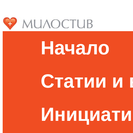
Начало
Статии и
Инициати