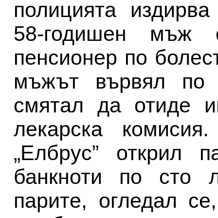
полицията издирва
58-годишен мъж 
пенсионер по болес
мъжът вървял по у
смятал да отиде и
лекарска комисия
„Елбрус” открил п
банкноти по сто л
парите, огледал се