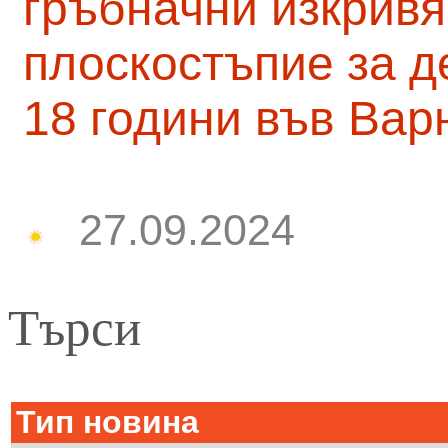
гръбначни изкривя
плоскостъпие за д
18 години във Вар
27.09.2024
Търси
Тип новина