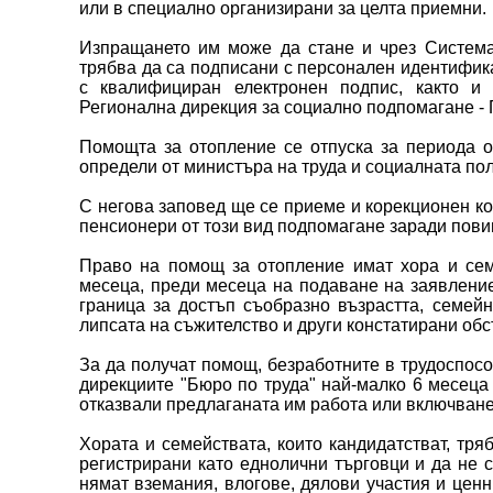
или в специално организирани за целта приемни.
Изпращането им може да стане и чрез Системат
трябва да са подписани с персонален идентифик
с квалифициран електронен подпис, както и
Регионална дирекция за социално подпомагане -
Помощта за отопление се отпуска за периода от
определи от министъра на труда и социалната пол
С негова заповед ще се приеме и корекционен ко
пенсионери от този вид подпомагане заради пови
Право на помощ за отопление имат хора и сем
месеца, преди месеца на подаване на заявление
граница за достъп съобразно възрастта, семейн
липсата на съжителство и други констатирани обс
За да получат помощ, безработните в трудоспосо
дирекциите "Бюро по труда" най-малко 6 месеца
отказвали предлаганата им работа или включване
Хората и семействата, които кандидатстват, тря
регистрирани като еднолични търговци и да не с
нямат вземания, влогове, дялови участия и ценн