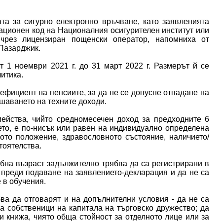
а за сигурно електронно връчване, като заявленията
ационен код на Националния осигурителен институт или
 чрез лицензиран пощенски оператор, напомниха от
 Пазарджик.
 1 ноември 2021 г. до 31 март 2022 г. Размерът й се
итика.
ефициент на пенсиите, за да не се допусне отпадане на
шаването на техните доходи.
ейства, чийто средномесечен доход за предходните 6
то, е по-нисък или равен на индивидуално определена
ото положение, здравословното състояние, наличието/
тоятелства.
бна възраст задължително трябва да са регистрирани в
 преди подаване на заявлението-декларация и да не са
 в обучения.
бва да отговарят и на допълнителни условия - да не са
а собственици на капитала на търговско дружество; да
и книжа, чиято обща стойност за отделното лице или за