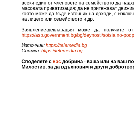
всеки един от членовете на семейството да надхв
масовата приватизация; да не притежават движим
която може да бъде източник на доходи, с изклю
на лицето или семейството и др.
Заявление-декларация може да получите о
https://asp.government.bg/bg/deynosti/sotsialno-po
Източник:
https://telemedia.bg
Снимка:
https://telemedia.bg
Споделете с
нас
добрина - ваша или на ваш по
Милостив, за да вдъхновим и други добротво