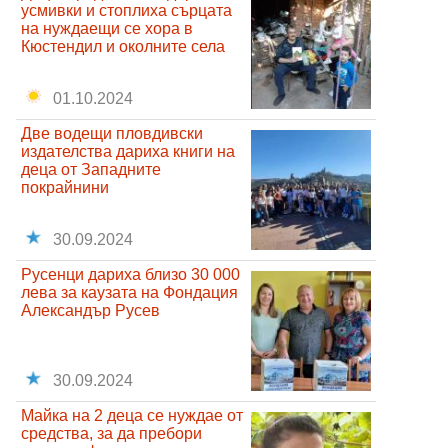
усмивки и стоплиха сърцата
на нуждаещи се хора в
Кюстендил и околните села
01.10.2024
Две водещи пловдивски
издателства дариха книги на
деца от Западните
покрайнини
30.09.2024
Русенци дариха близо 30 000
лева за каузата на Фондация
Александър Русев
30.09.2024
Майка на 2 деца се нуждае от
средства, за да пребори