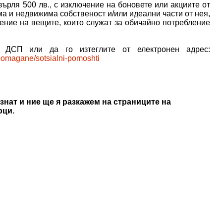
ърля 500 лв., с изключение на боновете или акциите от
а и недвижима собственост и/или идеални части от нея,
чение на вещите, които служат за обичайно потребление
т ДСП или да го изтеглите от електронен адрес:
dpomagane/sotsialni-pomoshti
знат и ние ще я разкажем на страниците на
рци.