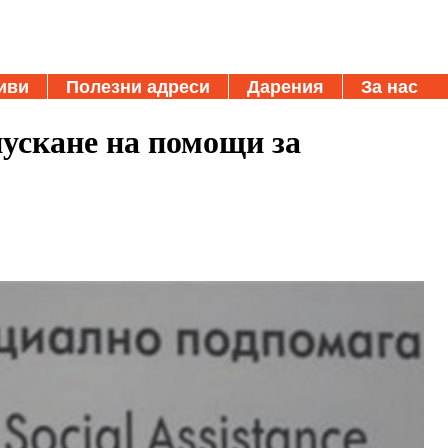
иви
Полезни адреси
Дарения
За нас
пускане на помощи за