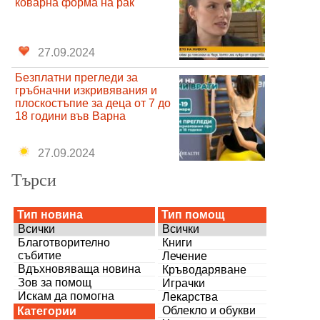
коварна форма на рак
27.09.2024
Безплатни прегледи за
гръбначни изкривявания и
плоскостъпие за деца от 7 до
18 години във Варна
27.09.2024
Търси
Тип новина
Тип помощ
Всички
Всички
Благотворително
Книги
събитие
Лечение
Вдъхновяваща новина
Кръводаряване
Зов за помощ
Играчки
Искам да помогна
Лекарства
Облекло и обукви
Категории