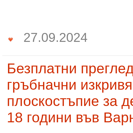
27.09.2024
Безплатни преглед
гръбначни изкривя
плоскостъпие за д
18 години във Вар