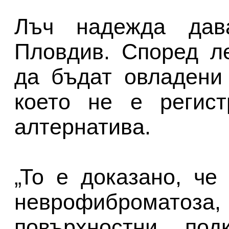
Лъч надежда дава
Пловдив. Според л
да бъдат овладени
което не е регис
алтернатива.
„То е доказано, че
неврофиброма
повърхностни, под