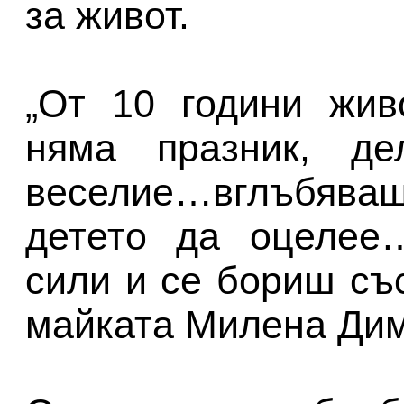
за живот.
„От 10 години жив
няма празник, дел
веселие…вглъбяваш 
детето да оцелее
сили и се бориш със
майката Милена Дим