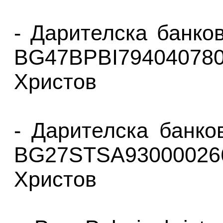
- Дарителска банк
BG47BPBI7940407
Христов
- Дарителска банко
BG27STSA9300002
Христов