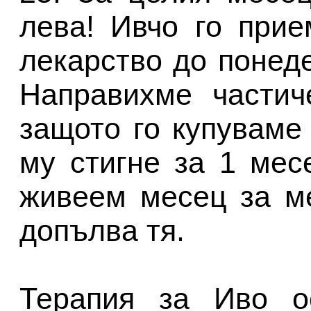
лева! Ивчо го при
лекарство до понед
Направихме частич
защото го купуваме
му стигне за 1 мес
живеем месец за ме
допълва тя.
Терапия за Иво ос