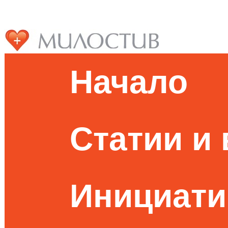
Начало
Статии и
Инициати