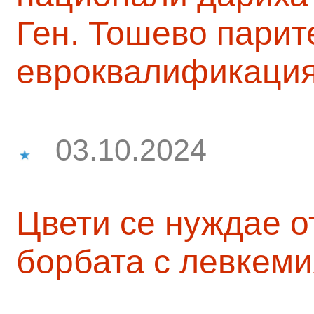
Ген. Тошево парит
евроквалификаци
03.10.2024
Цвети се нуждае о
борбата с левкеми