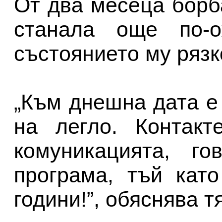
От два месеца борб
станала още по-о
състоянието му рязк
„Към днешна дата е
на легло. Контакт
комуникацията, го
програма, тъй кат
години!”, обяснява тя