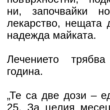
ни, започвайки н
лекарство, нещата д
надежда майката.
Лечението трябв
година.
„Те са две дози – е
25. За целия месе