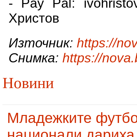
- Pay Pal: ivohris
Христов
Източник:
https://no
Снимка:
https://nova
Новини
Младежките футб
национали дариха 