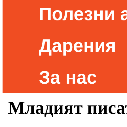
Полезни 
Дарения
За нас
Младият писа