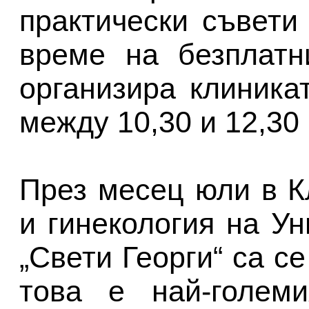
практически съвети
време на безплатн
организира клиника
между 10,30 и 12,30 
През месец юли в К
и гинекология на У
„Свети Георги“ са с
това е най-голем