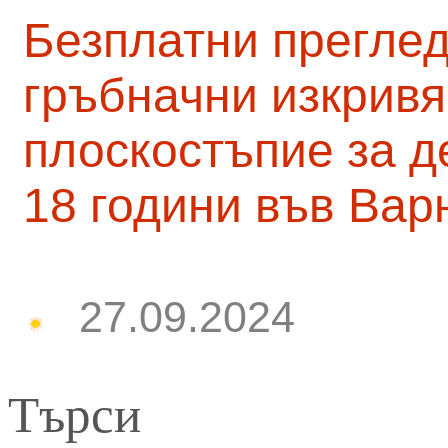
Безплатни преглед
гръбначни изкривя
плоскостъпие за д
18 години във Вар
27.09.2024
Търси