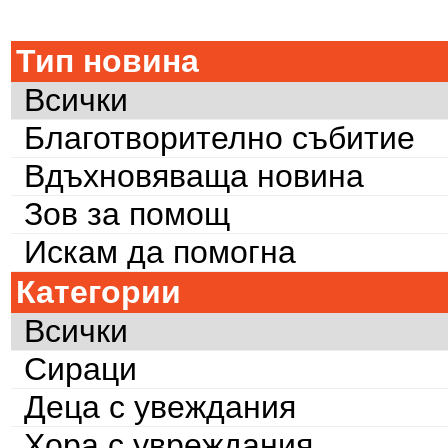
Тип новина
Всички
Благотворително събитие
Вдъхновяваща новина
Зов за помощ
Искам да помогна
Категории
Всички
Сираци
Деца с увеждания
Хора с увреждания