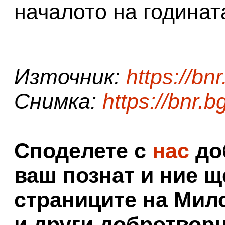
началото на годинат
Източник:
https://bnr
Снимка:
https://bnr.b
Споделете с
нас
доб
ваш познат и ние щ
страниците на Мил
и други добротворц