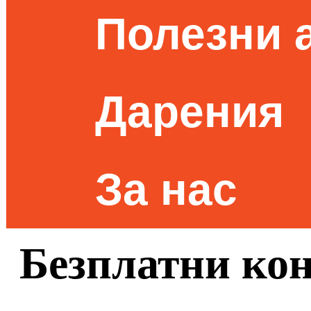
Полезни 
Дарения
За нас
Безплатни ко