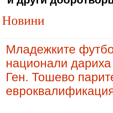
Новини
Младежките футб
национали дариха 
Ген. Тошево парит
евроквалификаци