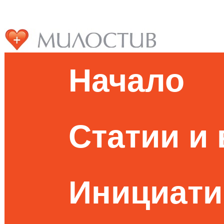
Начало
Статии и
Инициати