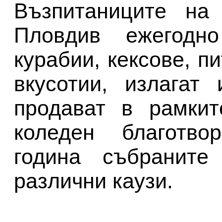
Възпитаниците на
Пловдив ежегодн
курабии, кексове, п
вкусотии, излагат
продават в рамкит
коледен благотво
година събраните
различни каузи.