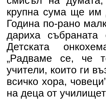
смисъл на думата,
крупна сума ще им 
Година по-рано мал
дариха събраната 
Детската онкохем
„Радваме се, че т
учители, които ги в
всичко хора, човеци
на деца от училищет