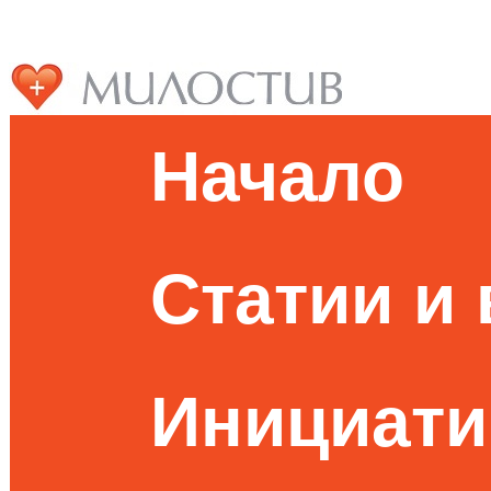
Начало
Статии и
Инициати