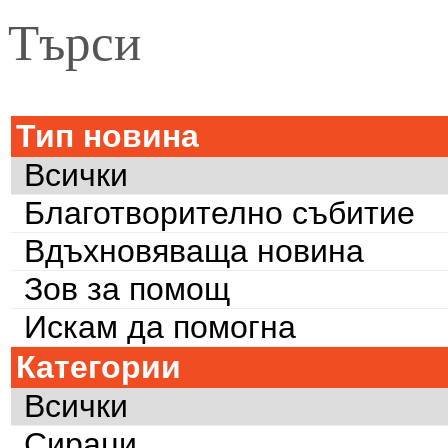
Търси
Тип новина
Всички
Благотворително събитие
Вдъхновяваща новина
Зов за помощ
Искам да помогна
Категории
Всички
Сираци