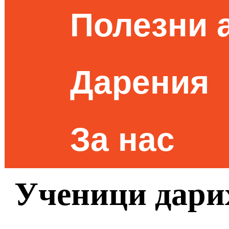
Полезни 
Дарения
За нас
Ученици дарих