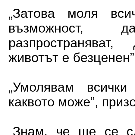
„Затова моля вси
възможност, 
разпространяват,
животът е безценен”
„Умолявам всички
каквото може”, приз
„Знам, че ще се с