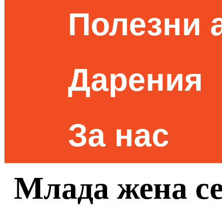
Полезни 
Дарения
За нас
Млада жена се