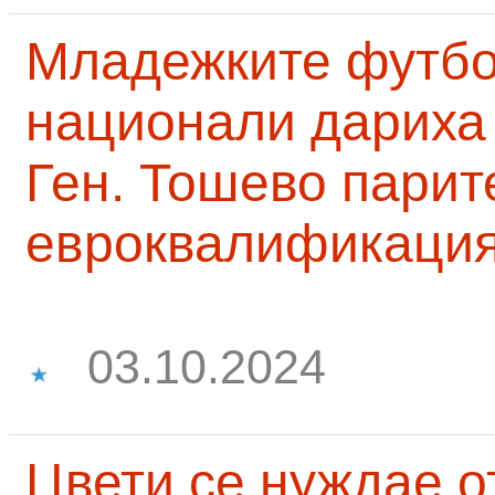
Младежките футб
национали дариха 
Ген. Тошево парит
евроквалификаци
03.10.2024
Цвети се нуждае о