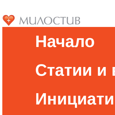
Начало
Статии и
Инициати