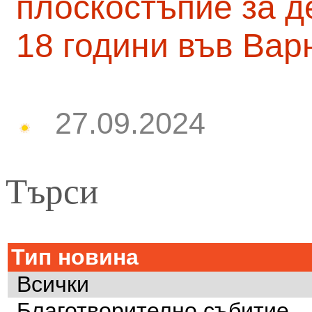
плоскостъпие за д
18 години във Вар
27.09.2024
Търси
Тип новина
Всички
Благотворително събитие