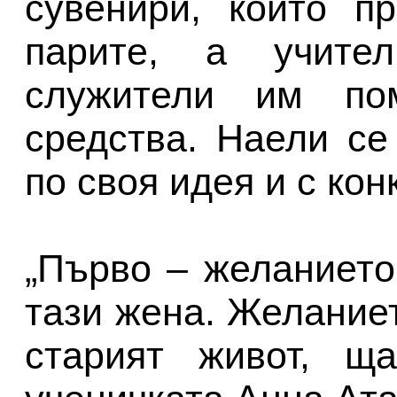
сувенири, които п
парите, а учите
служители им по
средства. Наели се
по своя идея и с кон
„Първо – желанието
тази жена. Желание
старият живот, ща