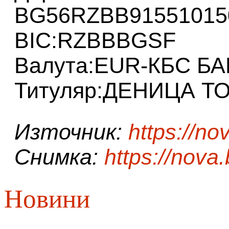
BG56RZBB91551015
BIC:RZBBBGSF
Валута:EUR-КБС БА
Титуляр:ДЕНИЦА 
Източник:
https://no
Снимка:
https://nova
Новини