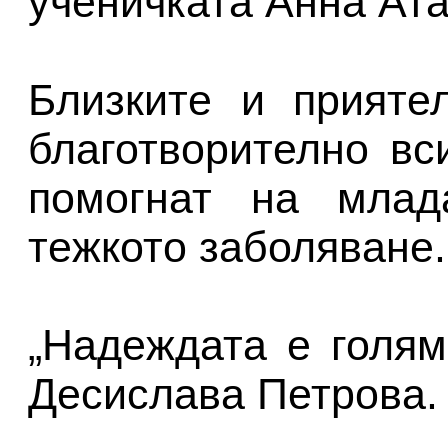
ученичката Анна Ат
Близките и прияте
благотворително вси
помогнат на млад
тежкото заболяване.
„Надеждата е голям
Десислава Петрова.