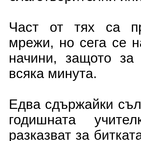
Част от тях са п
мрежи, но сега се н
начини, защото за
всяка минута.
Едва сдържайки сълз
годишната учите
разказват за битката