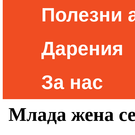
Полезни 
Дарения
За нас
Млада жена се