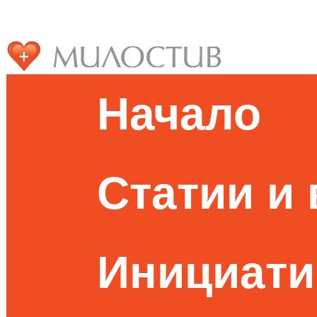
Начало
Статии и
Инициати