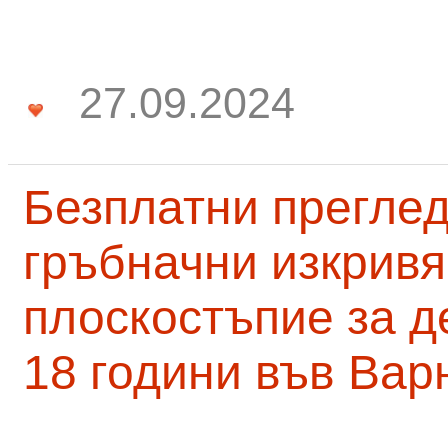
27.09.2024
Безплатни преглед
гръбначни изкривя
плоскостъпие за д
18 години във Вар