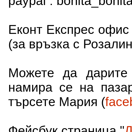
paypal : bonita_boni
Еконт Експрес офис
(за връзка с Розалин
Можете да дарите 
намира се на пазар
търсете Мария (
face
Фейсбук страница "
Д