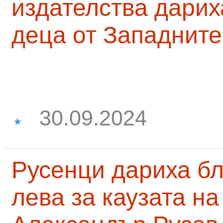
издателства дарих
деца от Западните
30.09.2024
Русенци дариха бл
лева за каузата н