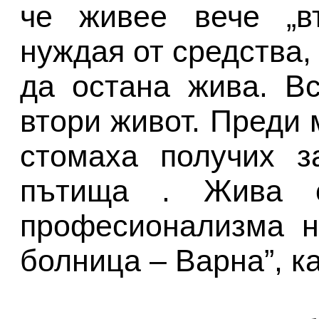
че живее вече „вт
нуждая от средства,
да остана жива. В
втори живот. Преди 
стомаха получих з
пътища . Жива с
професионализма н
болница – Варна”, к