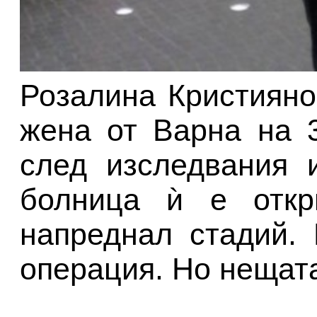
Розалина Кристиян
жена от Варна на 
след изследвания 
болница ѝ е откр
напреднал стадий.
операция. Но нещата