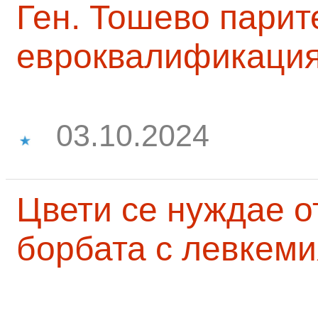
Ген. Тошево парит
евроквалификаци
03.10.2024
Цвети се нуждае о
борбата с левкеми