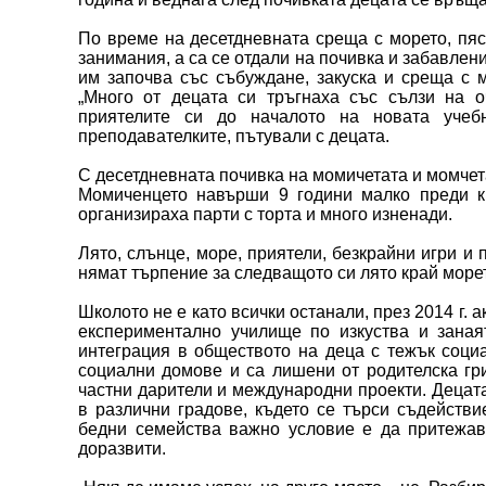
По време на десетдневната среща с морето, пяс
занимания, а са се отдали на почивка и забавлен
им започва със събуждане, закуска и среща с м
„Много от децата си тръгнаха със сълзи на о
приятелите си до началото на новата учеб
преподавателките, пътували с децата.
С десетдневната почивка на момичетата и момчета
Момиченцето навърши 9 години малко преди кр
организираха парти с торта и много изненади.
Лято, слънце, море, приятели, безкрайни игри и
нямат търпение за следващото си лято край море
Школото не е като всички останали, през 2014 г.
експериментално училище по изкуства и заная
интеграция в обществото на деца с тежък социа
социални домове и са лишени от родителска гриж
частни дарители и международни проекти. Децата,
в различни градове, където се търси съдействи
бедни семейства важно условие е да притежава
доразвити.