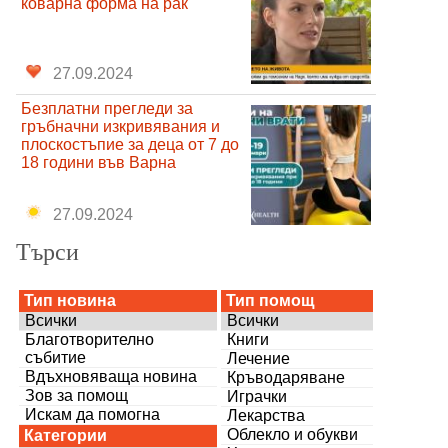
коварна форма на рак
27.09.2024
Безплатни прегледи за
гръбначни изкривявания и
плоскостъпие за деца от 7 до
18 години във Варна
27.09.2024
Търси
Тип новина
Тип помощ
Всички
Всички
Благотворително
Книги
събитие
Лечение
Вдъхновяваща новина
Кръводаряване
Зов за помощ
Играчки
Искам да помогна
Лекарства
Облекло и обукви
Категории