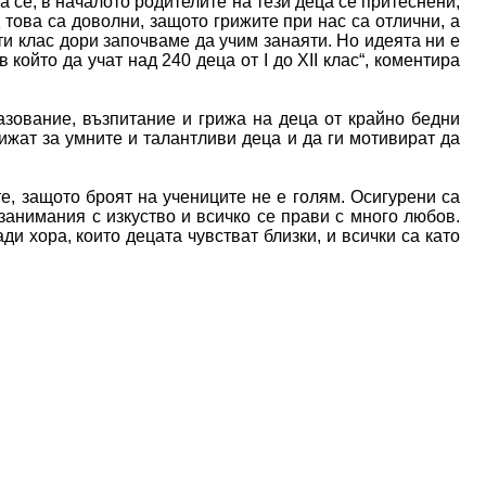
а се, в началото родителите на тези деца се притеснени,
д това са доволни, защото грижите при нас са отлични, а
ти клас дори започваме да учим занаяти. Но идеята ни е
който да учат над 240 деца от I до XII клас“, коментира
зование, възпитание и грижа на деца от крайно бедни
ижат за умните и талантливи деца и да ги мотивират да
е, защото броят на учениците не е голям. Осигурени са
анимания с изкуство и всичко се прави с много любов.
и хора, които децата чувстват близки, и всички са като