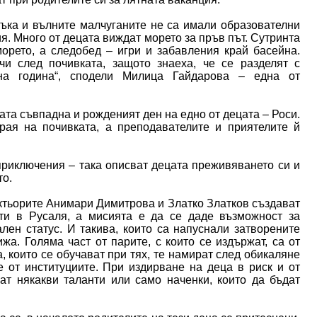
ъка и вълните малчуганите не са имали образователни
ия. Много от децата виждат морето за пръв път. Сутринта
орето, а следобед – игри и забавления край басейна.
чи след почивката, защото знаеха, че се разделят с
на година“, сподели Милица Гайдарова – една от
та съвпадна и рожденият ден на едно от децата – Роси.
ая на почивката, а преподавателите и приятелите й
 приключения – така описват децата преживяването си и
то.
 актьорите Анимари Димитрова и Златко Златков създават
ти в Русаля, а мисията е да се даде възможност за
лен статус. И такива, които са напуснали затворените
а. Голяма част от парите, с които се издържат, са от
 които се обучават при тях, те намират след обикаляне
е от институциите. При издирване на деца в риск и от
т някакви таланти или само наченки, които да бъдат