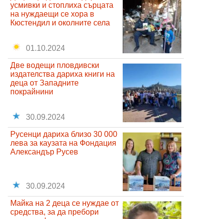
усмивки и стоплиха сърцата
на нуждаещи се хора в
Кюстендил и околните села
01.10.2024
Две водещи пловдивски
издателства дариха книги на
деца от Западните
покрайнини
30.09.2024
Русенци дариха близо 30 000
лева за каузата на Фондация
Александър Русев
30.09.2024
Майка на 2 деца се нуждае от
средства, за да пребори