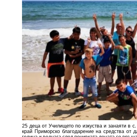
25 деца от Училището по изкуства и занаяти в с
край Приморско благодарение на средства от д
година и веднага след почивката децата се връща