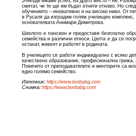
„Някъде имаме успех, на друго място – не. Разбир
смятат, че те ще им бъдат отнети отново. Но сле
обучението – иновативно и на високо ниво. От пе
в Русаля да изградим голям училищен комплекс, в 
основателката Анимари Димитрова.
Школото е пансион и предоставя безплатно обра
семейства и различни етноси. Целта е да се погр
останат, живеят и работят в родината.
В училището се работи индивидуално с всяко дет
качествено образование, професионална грижа, з
Повечето от преподавателите и менторите са млад
едно голямо семейство.
Източник:
https://www.borbabg.com
Снимка:
https://www.borbabg.com