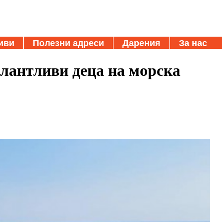
иви
Полезни адреси
Дарения
За нас
алантливи деца на морска