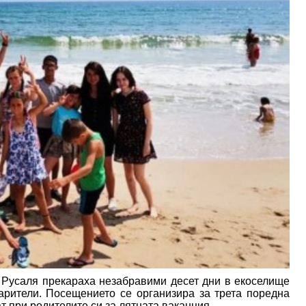
. Русаля прекараха незабравими десет дни в екоселище
арители. Посещението се организира за трета поредна
т при родителите си за лятната ваканция.