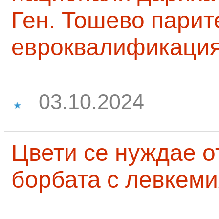
Ген. Тошево парит
евроквалификаци
03.10.2024
Цвети се нуждае о
борбата с левкеми