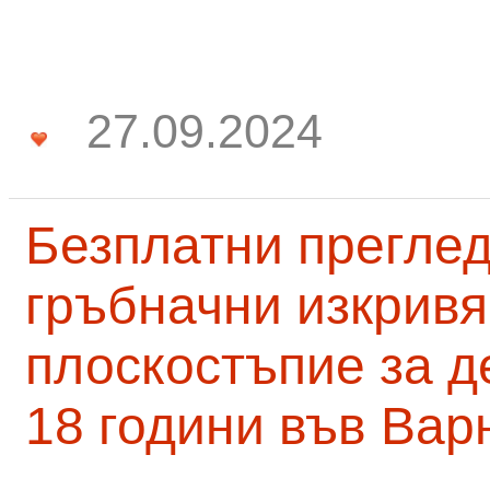
27.09.2024
Безплатни преглед
гръбначни изкривя
плоскостъпие за д
18 години във Вар