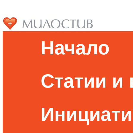
Начало
Статии и
Инициати