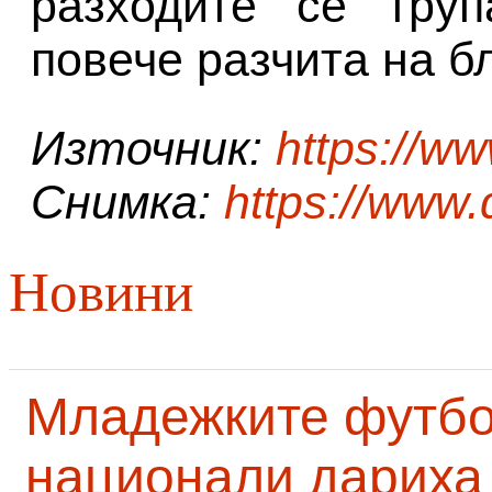
разходите се труп
повече разчита на б
Източник:
https://w
Снимка:
https://www
Новини
Младежките футб
национали дариха 