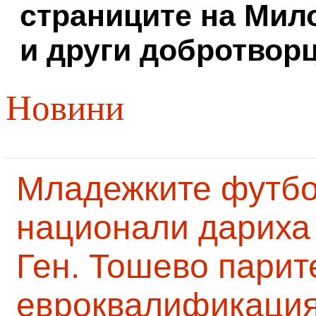
страниците на Мил
и други добротворц
Новини
Младежките футб
национали дариха 
Ген. Тошево парит
евроквалификаци