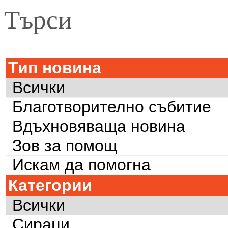
Търси
Тип новина
Всички
Благотворително събитие
Вдъхновяваща новина
Зов за помощ
Искам да помогна
Категории
Всички
Сираци