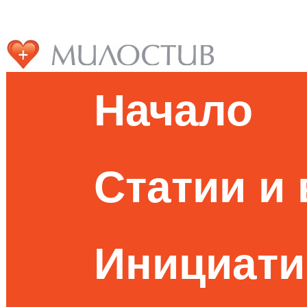
Начало
Статии и
Инициати