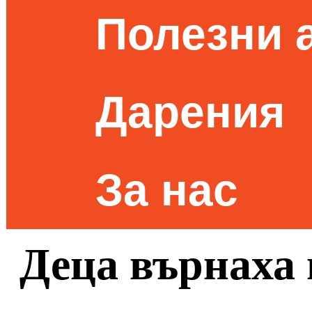
Полезни 
Дарения
За нас
Деца върнаха 