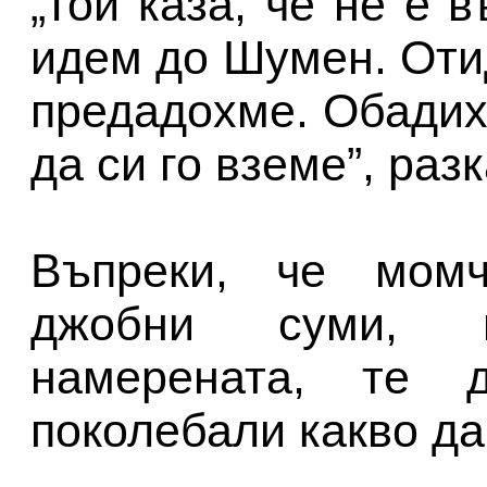
„Той каза, че не е 
идем до Шумен. Оти
предадохме. Обадих
да си го вземе”, раз
Въпреки, че момч
джобни суми, 
намерената, те
поколебали какво да