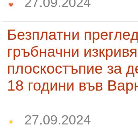
27.09.2024
Безплатни преглед
гръбначни изкривя
плоскостъпие за д
18 години във Вар
27.09.2024