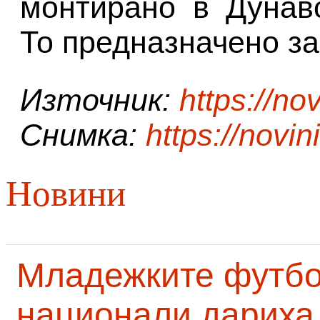
монтирано в Дунав
То предназначено за 
Източник:
https://nov
Снимка:
https://novin
Новини
Младежките футб
национали дариха 