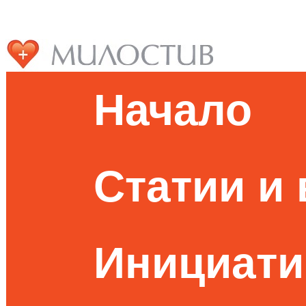
Начало
Статии и
Инициати