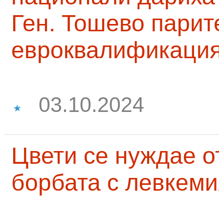
Ген. Тошево парит
евроквалификаци
03.10.2024
Цвети се нуждае о
борбата с левкеми