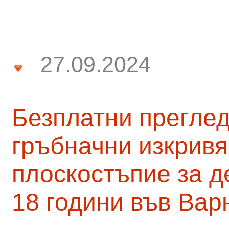
27.09.2024
Безплатни преглед
гръбначни изкривя
плоскостъпие за д
18 години във Вар