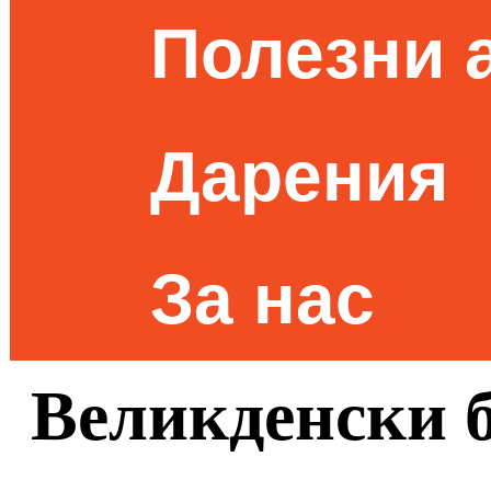
Полезни 
Дарения
За нас
Великденски 