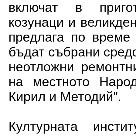
включат в приго
козунаци и великден
предлага по време
бъдат събрани сред
неотложни ремонтн
на местното Народ
Кирил и Методий".
Културната инсти