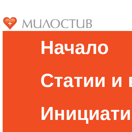
Начало
Статии и
Инициати