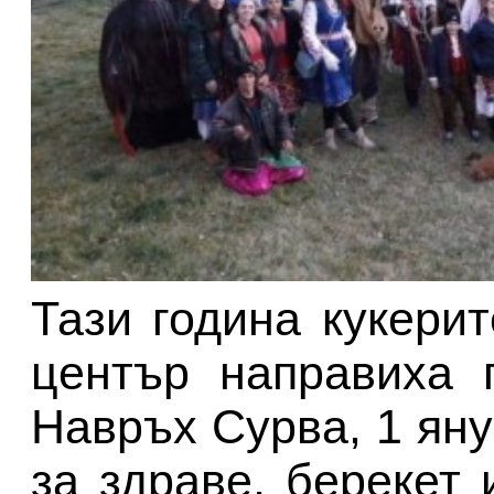
Тази година кукерит
център направиха 
Навръх Сурва, 1 яну
за здраве, берекет 