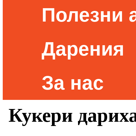
Полезни 
Дарения
За нас
Кукери дариха 