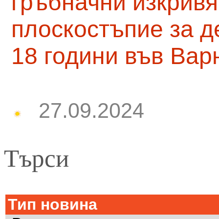
гръбначни изкривя
плоскостъпие за д
18 години във Вар
27.09.2024
Търси
Тип новина