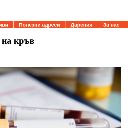
иви
Полезни адреси
Дарения
За нас
 на кръв