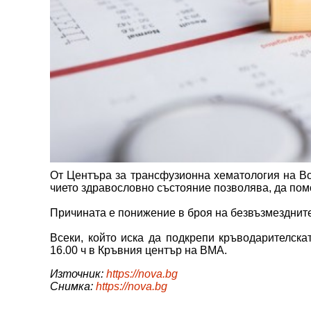
От Центъра за трансфузионна хематология на В
чието здравословно състояние позволява, да помо
Причината е понижение в броя на безвъзмезднит
Всеки, който иска да подкрепи кръводарителска
16.00 ч в Кръвния център на ВМА.
Източник:
https://nova.bg
Снимка:
https://nova.bg