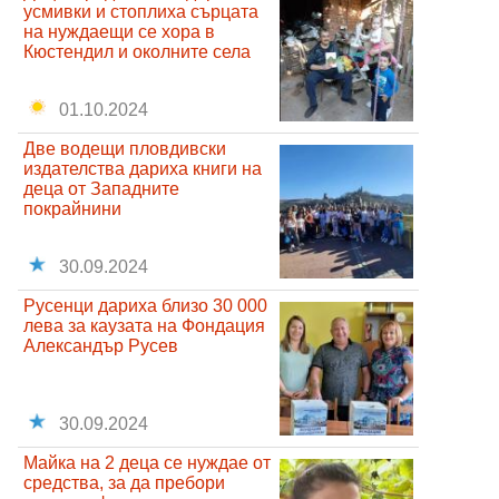
усмивки и стоплиха сърцата
на нуждаещи се хора в
Кюстендил и околните села
01.10.2024
Две водещи пловдивски
издателства дариха книги на
деца от Западните
покрайнини
30.09.2024
Русенци дариха близо 30 000
лева за каузата на Фондация
Александър Русев
30.09.2024
Майка на 2 деца се нуждае от
средства, за да пребори