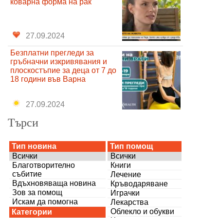
коварна форма на рак
27.09.2024
Безплатни прегледи за
гръбначни изкривявания и
плоскостъпие за деца от 7 до
18 години във Варна
27.09.2024
Търси
Тип новина
Тип помощ
Всички
Всички
Благотворително
Книги
събитие
Лечение
Вдъхновяваща новина
Кръводаряване
Зов за помощ
Играчки
Искам да помогна
Лекарства
Облекло и обукви
Категории