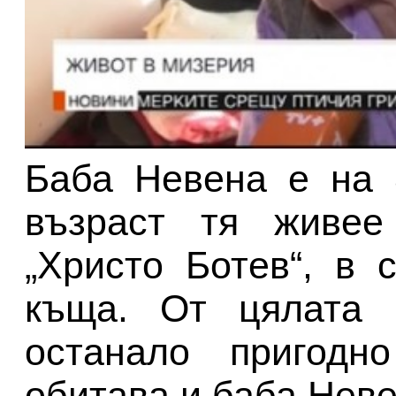
Баба Невена е на 
възраст тя живее
„Христо Ботев“, в 
къща. От цялата 
останало пригодн
обитава и баба Неве