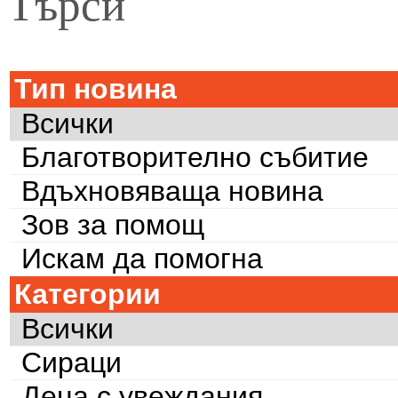
Търси
Тип новина
Всички
Благотворително събитие
Вдъхновяваща новина
Зов за помощ
Искам да помогна
Категории
Всички
Сираци
Деца с увеждания