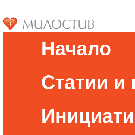
Начало
Статии и
Инициати