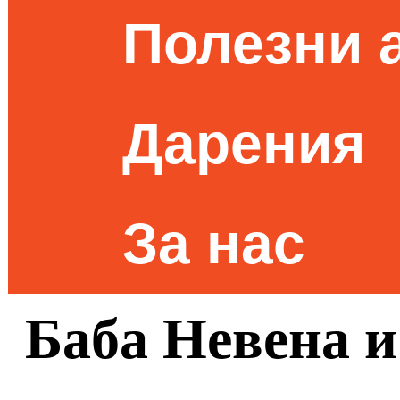
Полезни 
Дарения
За нас
Баба Невена 