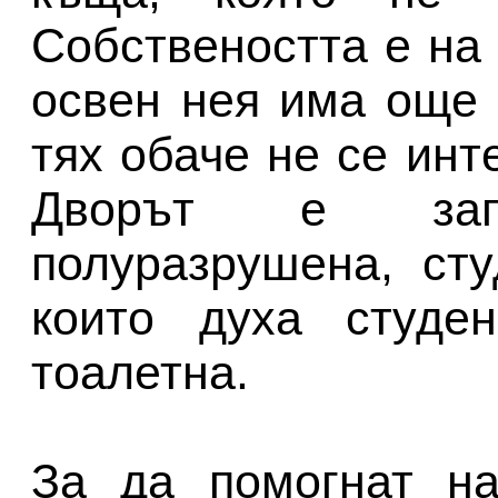
Собствеността е на
освен нея има още 
тях обаче не се инт
Дворът е зап
полуразрушена, сту
които духа студе
тоалетна.
За да помогнат на