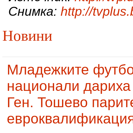
Снимка:
http://tvplus
Новини
Младежките футб
национали дариха 
Ген. Тошево парит
евроквалификаци