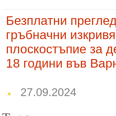
Безплатни преглед
гръбначни изкривя
плоскостъпие за д
18 години във Вар
27.09.2024