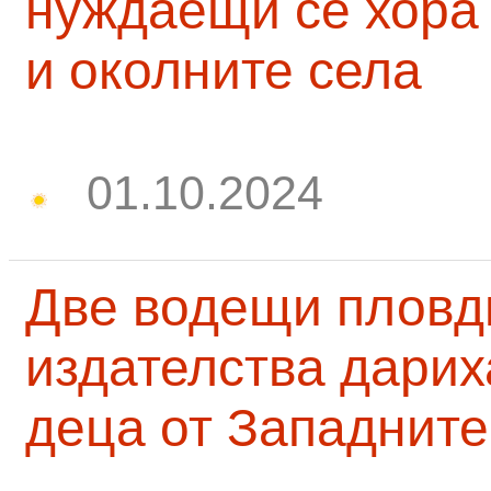
нуждаещи се хора
и околните села
01.10.2024
Две водещи пловд
издателства дарих
деца от Западните