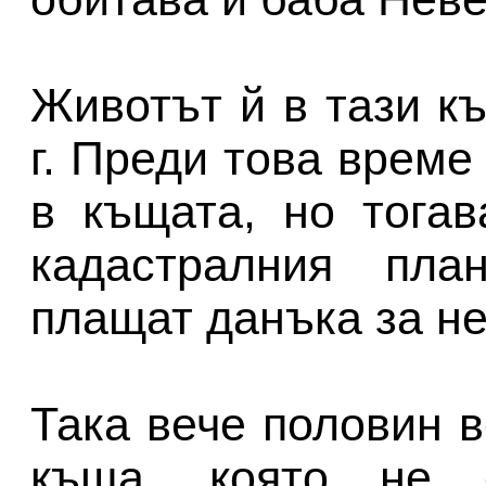
Животът й в тази к
г. Преди това време
в къщата, но тога
кадастралния пла
плащат данъка за не
Така вече половин 
къща, която не е