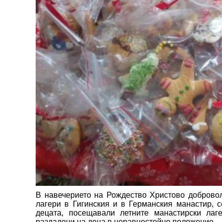
В навечерието на Рождество Христово добровол
лагери в Гигинския и в Германския манастир, с
децата, посещавали летните манастирски лаге
раздадени на деца в неравностойно положение.