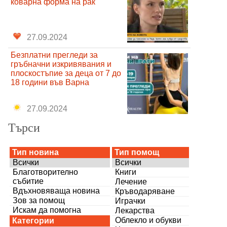
коварна форма на рак
27.09.2024
Безплатни прегледи за
гръбначни изкривявания и
плоскостъпие за деца от 7 до
18 години във Варна
27.09.2024
Търси
Тип новина
Тип помощ
Всички
Всички
Благотворително
Книги
събитие
Лечение
Вдъхновяваща новина
Кръводаряване
Зов за помощ
Играчки
Искам да помогна
Лекарства
Облекло и обукви
Категории