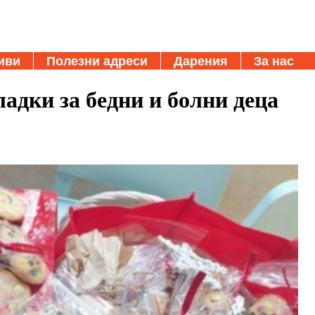
иви
Полезни адреси
Дарения
За нас
адки за бедни и болни деца