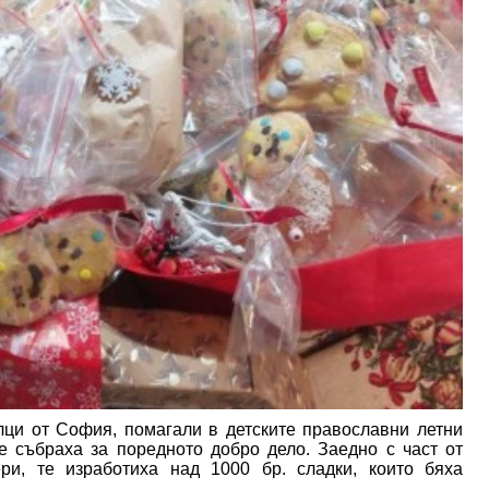
ци от София, помагали в детските православни летни
е събраха за поредното добро дело. Заедно с част от
ри, те изработиха над 1000 бр. сладки, които бяха