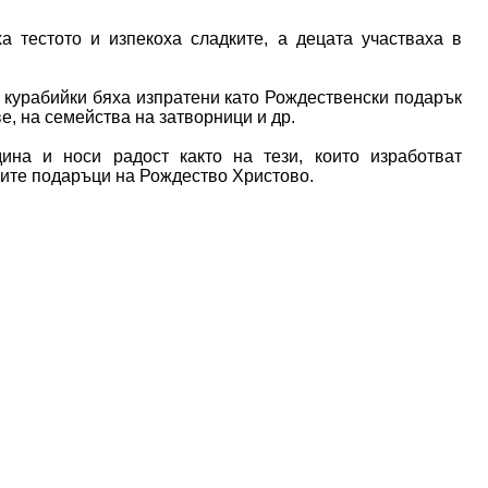
а тестото и изпекоха сладките, а децата участваха в
 курабийки бяха изпратени като Рождественски подарък
е, на семейства на затворници и др.
ина и носи радост както на тези, които изработват
дките подаръци на Рождество Христово.