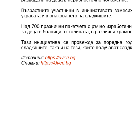
Възрастните участници в инициативата замесих
украсата и в опаковането на сладкишите.
Над 700 празнични пакетчета с ръчно изработени
за деца в болници в столицата, в различни храмов
Тази инициатива се провежда за поредна год
сладкишите, така и на тези, които получават сла
Източник:
https://dveri.bg
Снимка:
https://dveri.bg