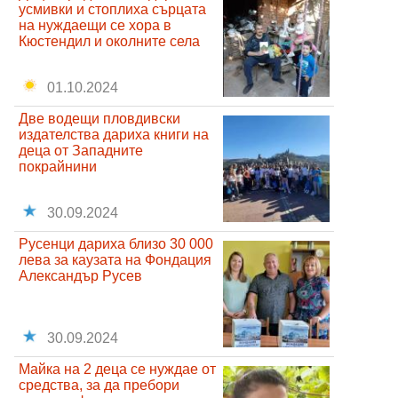
усмивки и стоплиха сърцата
на нуждаещи се хора в
Кюстендил и околните села
01.10.2024
Две водещи пловдивски
издателства дариха книги на
деца от Западните
покрайнини
30.09.2024
Русенци дариха близо 30 000
лева за каузата на Фондация
Александър Русев
30.09.2024
Майка на 2 деца се нуждае от
средства, за да пребори