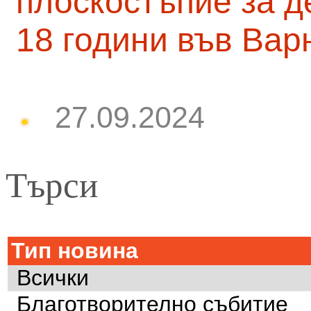
плоскостъпие за д
18 години във Вар
27.09.2024
Търси
Тип новина
Всички
Благотворително събитие