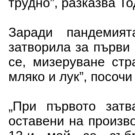
трудно”, разказва Т
Заради пандемият
затворила за първи 
се, мизеруване ст
мляко и лук”, посоч
„При първото затв
оставени на произв