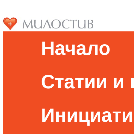
Начало
Статии и
Инициати