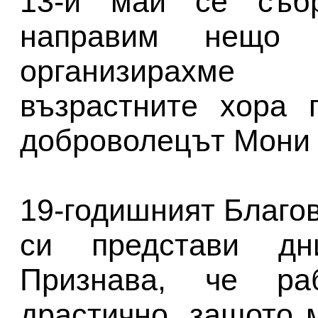
13-и май се съб
направим нещо 
организирахме 
възрастните хора 
доброволецът Мони
19-годишният Благо
си представи дн
Признава, че ра
драстично, защото 