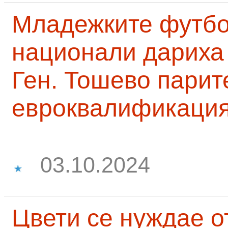
Младежките футб
национали дариха 
Ген. Тошево парит
евроквалификаци
03.10.2024
Цвети се нуждае о