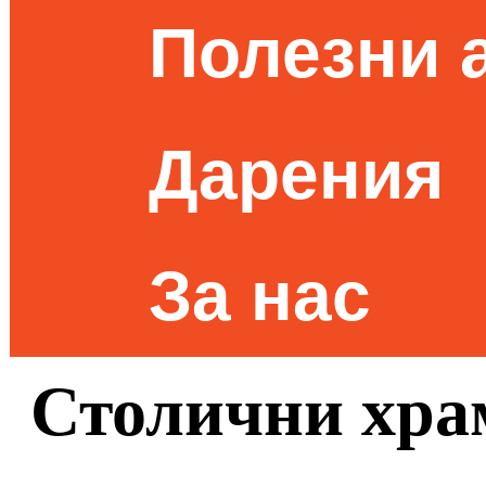
Полезни 
Дарения
За нас
Столични хра