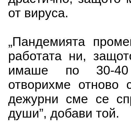
от вируса.
„Пандемията проме
работата ни, защо
имаше по 30-40 
отворихме отново 
дежурни сме се сп
души”, добави той.