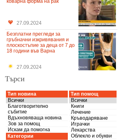
коварна форма на рак
27.09.2024
Безплатни прегледи за
гръбначни изкривявания и
плоскостъпие за деца от 7 до
18 години във Варна
27.09.2024
Търси
Тип новина
Тип помощ
Всички
Всички
Благотворително
Книги
събитие
Лечение
Вдъхновяваща новина
Кръводаряване
Зов за помощ
Играчки
Искам да помогна
Лекарства
Облекло и обукви
Категории