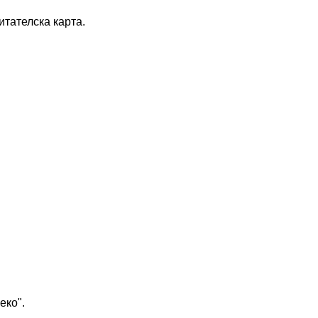
тателска карта.
еко".