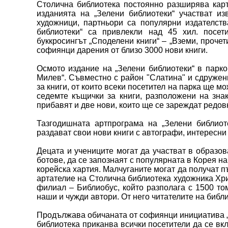
Столична библиотека постоянно разширява карт
изданията на „Зелени библиотеки“ участват изв
художници, партньори са популярни издателств
библиотеки“ са привлекли над 45 хил. посет
буккросингът „Споделени книги“ – „Вземи, прочет
софиянци дарения от близо 3000 нови книги.
Осмото издание на „Зелени библиотеки“ в парко
Милев“. Съвместно с район "Слатина" и сдружен
за книги, от които всеки посетител на парка ще мо
седемте къщички за книги, разположени на зна
прибавят и две нови, които ще се зареждат редов
Тазгодишната артпрограма на „Зелени библио
раздават свои нови книги с автографи, интересн
Децата и учениците могат да участват в образо
ботове, да се запознаят с популярната в Корея н
корейска хартия. Малчуганите могат да получат п
артателие на Столична библиотека художника Хр
филиал – Библиобус, който разполага с 1500 то
наши и чужди автори. От него читателите на библи
Продължава обичаната от софиянци инициатива „С
библиотека приканва всички посетители да се вкл