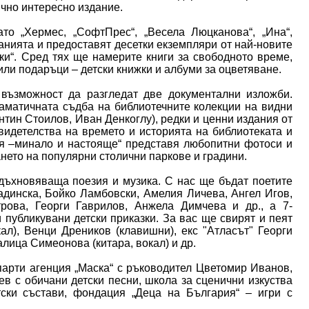
ично интересно издание.
то „Хермес, „СофтПрес“, „Весела Люцканова“, „Ина“,
мпанията и предоставят десетки екземпляри от най-новите
ки“. Сред тях ще намерите книги за свободното време,
или подаръци – детски книжки и албуми за оцветяване.
 възможност да разгледат две документални изложби.
аматичната съдба на библиотечните колекции на видни
тин Стоилов, Иван Денкоглу), редки и ценни издания от
видетелства на времето и историята на библиотеката и
ия –минало и настояще“ представя любопитни фотоси и
нето на популярни столични паркове и градини.
дъхновяваща поезия и музика. С нас ще бъдат поетите
динска, Бойко Ламбовски, Амелия Личева, Ангел Игов,
рова, Георги Гаврилов, Анжела Димчева и др., а 7-
публикувани детски приказки. За вас ще свирят и пеят
л), Венци Дреников (клавишни), екс "Атласът" Георги
Ралица Симеонова (китара, вокал) и др.
парти агенция „Маска“ с ръководител Цветомир Иванов,
ев с обичани детски песни, школа за сценични изкуства
тски състави, фондация „Деца на България“ – игри с