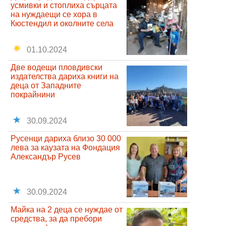
усмивки и стоплиха сърцата
на нуждаещи се хора в
Кюстендил и околните села
01.10.2024
Две водещи пловдивски
издателства дариха книги на
деца от Западните
покрайнини
30.09.2024
Русенци дариха близо 30 000
лева за каузата на Фондация
Александър Русев
30.09.2024
Майка на 2 деца се нуждае от
средства, за да пребори