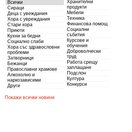
Хранителни
Всички
продукти
Сираци
Мебели
Деца с увеждания
Техника
Хора с увреждания
Финансова помощ
Стари хора
Социални
Приюти
събития
Кухни за бедни
Курсове и
Социално слаби
обучения
Хора със здравословни
Доброволчески
проблеми
труд
Затворници
Работа срещу
Бежанци
заплащане
Православни храмове
Подслон
Алкохолно и
Култура
наркозависими
Конкурси
Други
Покажи всички новини