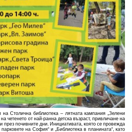
 на Столична библиотека – лятната кампания „Зелени
на четенето от най-ранна детска възраст, привличане на
и през почивните дни. Инициативата, която се провежда
 парковете на София“ и „Библиотека в планината“, като