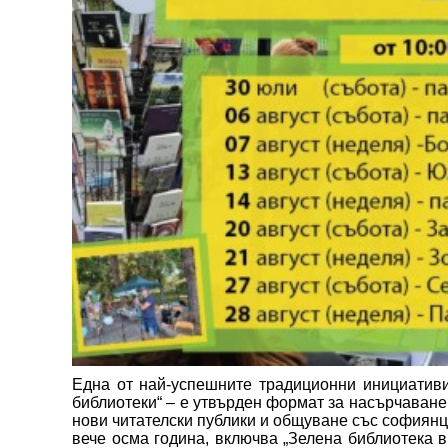
Една от най-успешните традиционни инициативи
библиотеки“ – е утвърден формат за насърчаване 
нови читателски публики и общуване със софиянц
вече осма година, включва „Зелена библиотека в