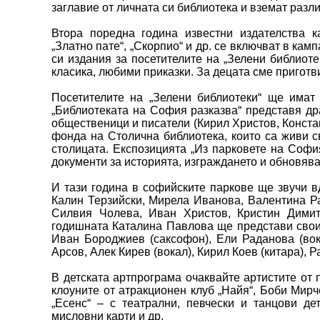
заглавие от личната си библиотека и вземат разл
Втора поредна година известни издателства ка
„Златно пате“, „Скорпио“ и др. се включват в ка
си издания за посетителите на „Зелени библиоте
класика, любими приказки. За децата сме приготв
Посетителите на „Зелени библиотеки“ ще имат
„Библиотеката на София разказва“ представя др
общественици и писатели (Кирил Христов, Констан
фонда на Столична библиотека, които са живи с
столицата. Експозицията „Из парковете на Соф
документи за историята, изграждането и обновява
И тази година в софийските паркове ще звучи в
Калин Терзийски, Мирела Иванова, Валентина Ра
Силвия Чолева, Иван Христов, Кристин Димит
годишната Каталина Павлова ще представи свои 
Иван Бороджиев (саксофон), Ели Раданова (вока
Арсов, Алек Кирев (вокал), Кирил Коев (китара), 
В детската артпрограма очаквайте артистите от 
клоуните от атракционен клуб „Найя“, Боби Мирч
„Есенс“ – с театрални, певчески и танцови де
мисловни карти и др.