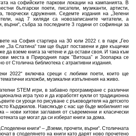
ата на софийските паркови локации на кампанията. В
естни български поети, писатели, музиканти, артисти,
а, творчески сдружения. Седемте издания на „Зелени
ители, над 7 хиляди са новозаписаните читатели, а
и, върни“, събра за последните 3 години от софиянци за
вете на София стартира на 30 юли 2022 г. в парк „Гео
ие „За Слатина“ там ще бъдат поставени и две къщички
же да вземе книга за четене и да остави своя. И така към
кови места в Природния парк "Витоша" и Зоопарка се
но от Столична библиотека с атрактивни издания.
теки 2022“ включва срещи с любими поети, които ще
и тематични изложби, музикални изпълнения на живо.
вателни STEM игри, в забавно програмиране с различни
ационална игра тухо и да изработят кукли от традиционна
ървите си уроци по рисуване с ръководителя на детското
исто Кърджилов. Навсякъде с нас ще бъде мобилният ни
ма – нови хитови заглавия от съвременни и класически
отеката ще могат да си изберат книги за дома.
поделени книги“ – „Вземи, прочети, върни“. Столичната
ючат в споделянето на книги като дарят ново прочетено