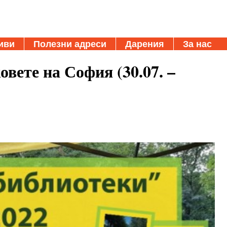
иви
Полезни адреси
Дарения
За нас
овете на София (30.07. –