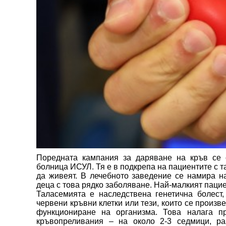
Поредната кампания за даряване на кръв се о
болница ИСУЛ. Тя е в подкрепа на пациентите с т
да живеят. В лечебното заведение се намира на
деца с това рядко заболяване. Най-малкият пацие
Таласемията е наследствена генетична болест
червени кръвни клетки или тези, които се произв
функциониране на организма. Това налага п
кръвопреливания – на около 2-3 седмици, ра