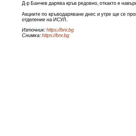
Д-р Банчев дарява кръв редовно, откакто е навъ
Акциите по кръводаряване днес и утре ще се пров
отделение на ИСУЛ.
Източник:
https://bnr.bg
Снимка:
https://bnr.bg