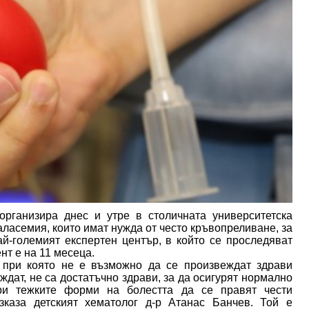
рганизира днес и утре в столичната университетска
аласемия, които имат нужда от често кръвопреливане, за
й-големият експертен център, в който се проследяват
нт е на 11 месеца.
, при която не е възможно да се произвеждат здрави
еждат, не са достатъчно здрави, за да осигурят нормално
ри тежките форми на болестта да се правят чести
зказа детският хематолог д-р Атанас Банчев. Той е