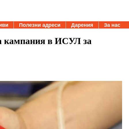
иви
Полезни адреси
Дарения
За нас
а кампания в ИСУЛ за