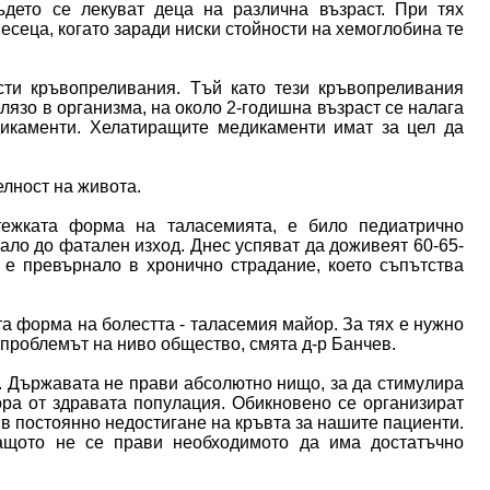
дето се лекуват деца на различна възраст. При тях
месеца, когато заради ниски стойности на хемоглобина те
сти кръвопреливания. Тъй като тези кръвопреливания
язо в организма, на около 2-годишна възраст се налага
дикаменти. Хелатиращите медикаменти имат за цел да
лност на живота.
тежката форма на таласемията, е било педиатрично
гало до фатален изход. Днес успяват да доживеят 60-65-
 е превърнало в хронично страдание, което съпътства
а форма на болестта - таласемия майор. За тях е нужно
 проблемът на ниво общество, смята д-р Банчев.
. Държавата не прави абсолютно нищо, за да стимулира
ра от здравата популация. Обикновено се организират
 в постоянно недостигане на кръвта за нашите пациенти.
защото не се прави необходимото да има достатъчно