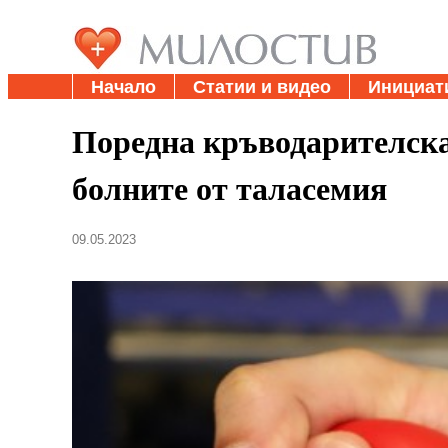
Начало
Статии и видео
Инициат
Поредна кръводарителск
болните от таласемия
09.05.2023