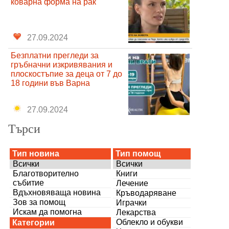
коварна форма на рак
27.09.2024
Безплатни прегледи за
гръбначни изкривявания и
плоскостъпие за деца от 7 до
18 години във Варна
27.09.2024
Търси
Тип новина
Тип помощ
Всички
Всички
Благотворително
Книги
събитие
Лечение
Вдъхновяваща новина
Кръводаряване
Зов за помощ
Играчки
Искам да помогна
Лекарства
Облекло и обукви
Категории