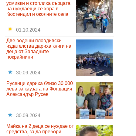
усмивки и стоплиха сърцата
на нуждаещи се хора в
Кюстендил и околните села
01.10.2024
Две водещи пловдивски
издателства дариха книги на
деца от Западните
покрайнини
30.09.2024
Русенци дариха близо 30 000
лева за каузата на Фондация
Александър Русев
30.09.2024
Майка на 2 деца се нуждае от
средства, за да пребори