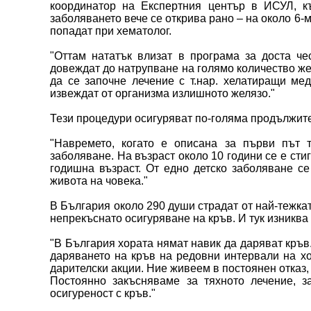
координатор на Експертния център в ИСУЛ, къ
заболяването вече се открива рано – на около 6-
попадат при хематолог.
"Оттам нататък влизат в програма за доста че
довеждат до натрупване на голямо количество жел
да се започне лечение с т.нар. хелатиращи ме
извеждат от организма излишното желязо."
Тези процедури осигуряват по-голяма продължите
"Навремето, когато е описана за първи път 
заболяване. На възраст около 10 години се е сти
годишна възраст. От едно детско заболяване се
живота на човека."
В България около 290 души страдат от най-тежкат
непрекъснато осигуряване на кръв. И тук изниква
"В България хората нямат навик да даряват кръв
даряването на кръв на редовни интервали на хо
дарителски акции. Ние живеем в постоянен отказ,
Постоянно закъсняваме за тяхното лечение, 
осигуреност с кръв."