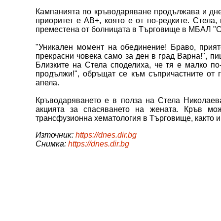
Кампанията по кръводаряване продължава и днес,
приоритет е АВ+, която е от по-редките. Стела,
преместена от болницата в Търговище в МБАЛ "С
"Уникален момент на обединение! Браво, прият
прекрасни човека само за ден в град Варна!", п
Близките на Стела споделиха, че тя е малко по
продължи!", обръщат се към съпричастните от 
апела.
Кръводаряването е в полза на Стела Николаев
акцията за спасяването на жената. Кръв м
трансфузионна хематология в Търговище, както и 
Източник:
https://dnes.dir.bg
Снимка:
https://dnes.dir.bg