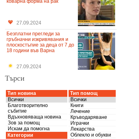
коварна форма на рак
27.09.2024
Безплатни прегледи за
гръбначни изкривявания и
плоскостъпие за деца от 7 до
18 години във Варна
27.09.2024
Търси
Тип новина
Тип помощ
Всички
Всички
Благотворително
Книги
събитие
Лечение
Вдъхновяваща новина
Кръводаряване
Зов за помощ
Играчки
Искам да помогна
Лекарства
Облекло и обукви
Категории