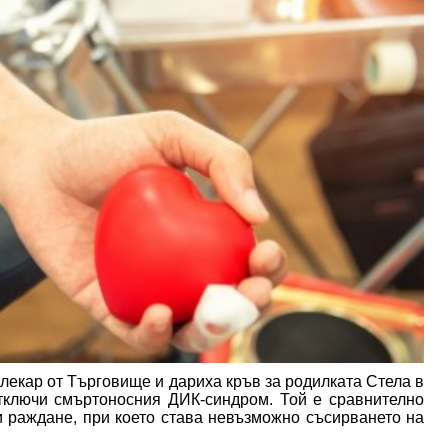
 лекар от Търговище и дариха кръв за родилката Стела в
тключи смъртоносния ДИК-синдром. Той е сравнително
 раждане, при което става невъзможно съсирването на