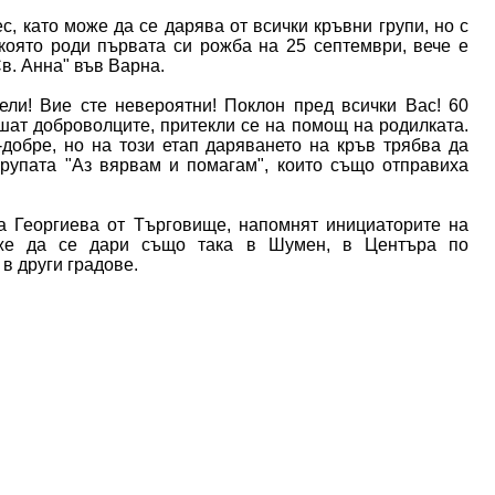
 като може да се дарява от всички кръвни групи, но с
 която роди първата си рожба на 25 септември, вече е
в. Анна" във Варна.
ели! Вие сте невероятни! Поклон пред всички Вас! 60
ишат доброволците, притекли се на помощ на родилката.
-добре, но на този етап даряването на кръв трябва да
групата "Аз вярвам и помагам", които също отправиха
а Георгиева от Търговище, напомнят инициаторите на
оже да се дари също така в Шумен, в Центъра по
в други градове.