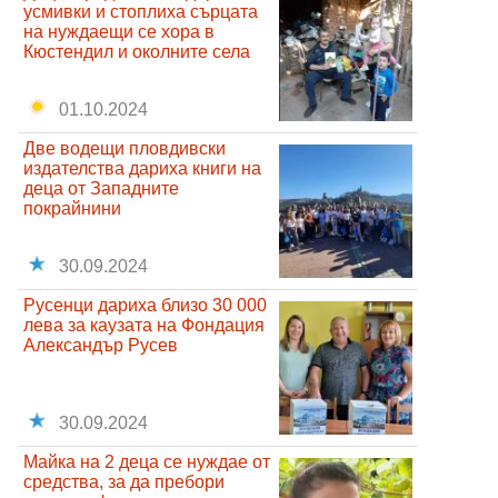
усмивки и стоплиха сърцата
на нуждаещи се хора в
Кюстендил и околните села
01.10.2024
Две водещи пловдивски
издателства дариха книги на
деца от Западните
покрайнини
30.09.2024
Русенци дариха близо 30 000
лева за каузата на Фондация
Александър Русев
30.09.2024
Майка на 2 деца се нуждае от
средства, за да пребори