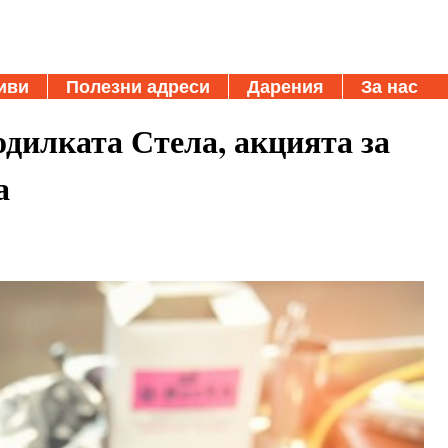
иви
Полезни адреси
Дарения
За нас
одилката Стела, акцията за
а