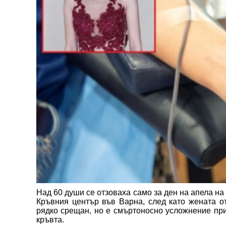
Над 60 души се отзоваха само за ден на апела на
Кръвния център във Варна, след като жената о
рядко срещан, но е смъртоносно усложнение при
кръвта.