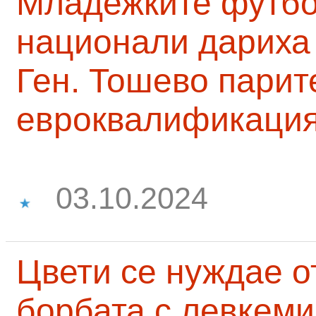
Младежките футб
национали дариха 
Ген. Тошево парит
евроквалификаци
03.10.2024
Цвети се нуждае о
борбата с левкеми