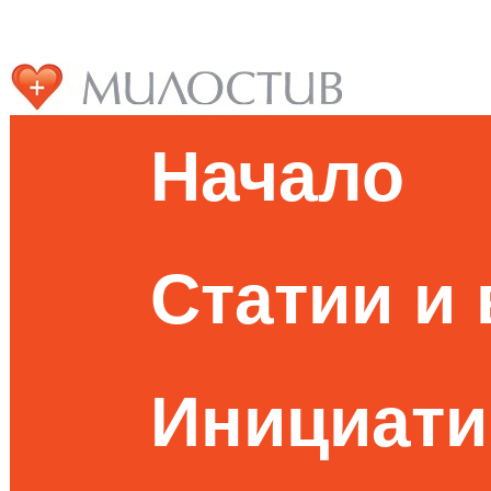
Начало
Статии и
Инициати