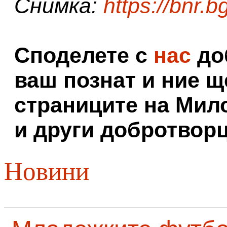
Снимка:
https://bnr.b
Споделете с
нас
доб
ваш познат и ние щ
страниците на Мил
и други добротворц
Новини