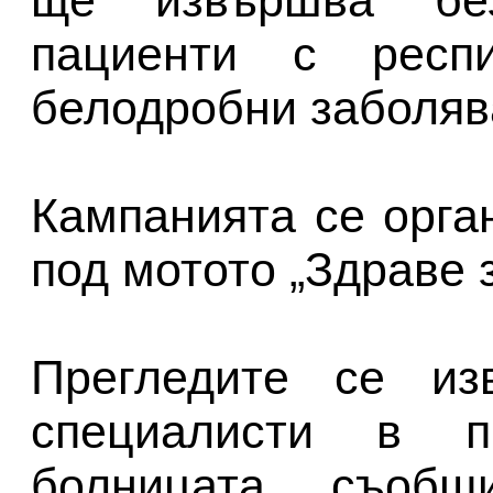
ще извършва без
пациенти с респ
белодробни заболяв
Кампанията се орга
под мотото „Здраве з
Прегледите се из
специалисти в п
болницата, съобщ