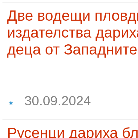
Две водещи пловд
издателства дарих
деца от Западните
30.09.2024
Русенци дариха бл