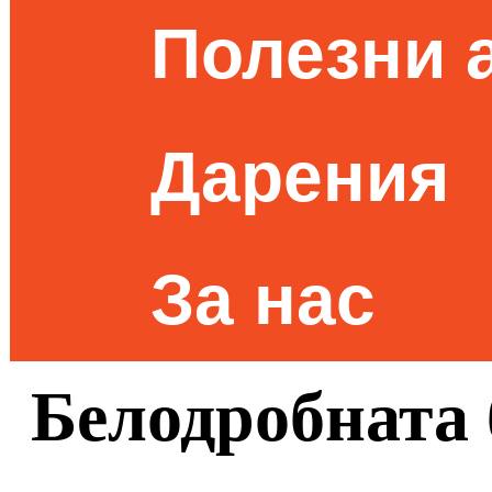
Полезни 
Дарения
За нас
Белодробната 