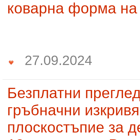
коварна форма на
27.09.2024
Безплатни преглед
гръбначни изкривя
плоскостъпие за д