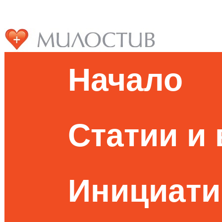
Начало
Статии и
Инициати