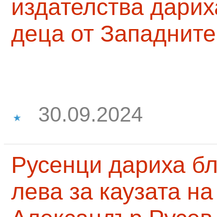
издателства дарих
деца от Западните
30.09.2024
Русенци дариха бл
лева за каузата н