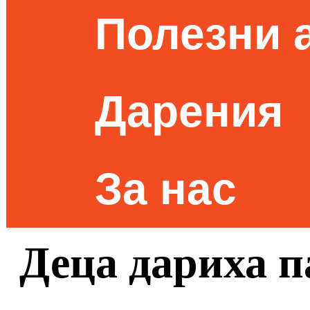
Полезни 
Дарения
За нас
Деца дариха п