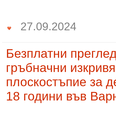
27.09.2024
Безплатни преглед
гръбначни изкривя
плоскостъпие за д
18 години във Вар