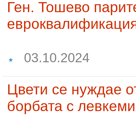
Ген. Тошево парит
евроквалификаци
03.10.2024
Цвети се нуждае о
борбата с левкеми