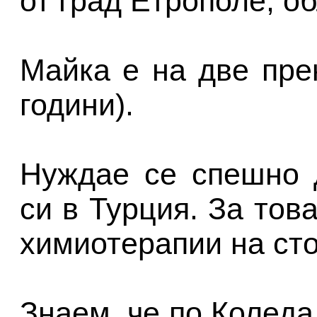
от град Етрополе, о
Майка е на две пре
години).
Нуждае се спешно 
си в Турция. За тов
химиотерапии на сто
Знаем, че по Коледа