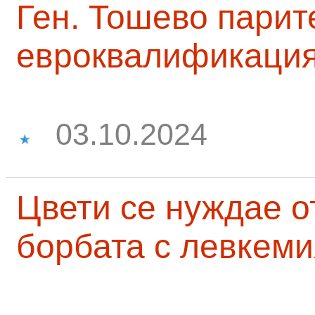
Ген. Тошево парит
евроквалификаци
03.10.2024
Цвети се нуждае о
борбата с левкеми