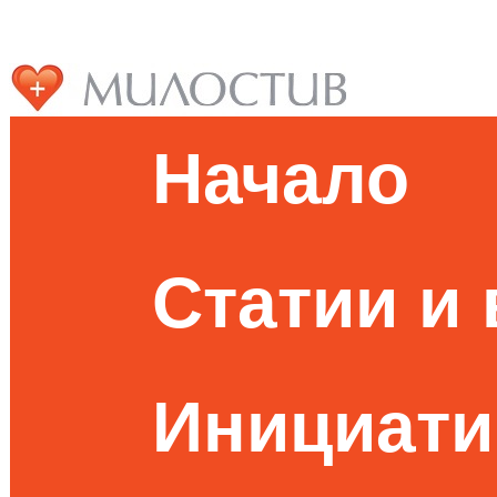
Начало
Статии и
Инициати