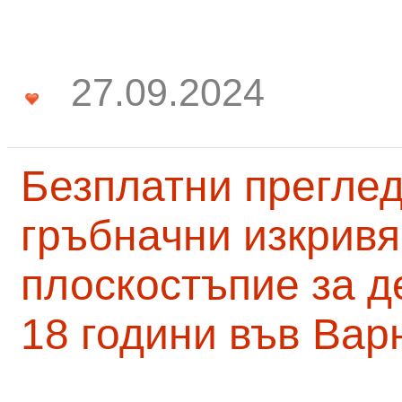
27.09.2024
Безплатни преглед
гръбначни изкривя
плоскостъпие за д
18 години във Вар