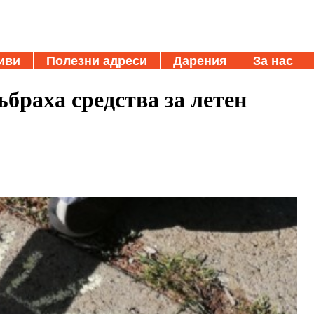
иви
Полезни адреси
Дарения
За нас
ъбраха средства за летен