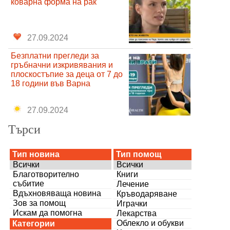
коварна форма на рак
27.09.2024
Безплатни прегледи за
гръбначни изкривявания и
плоскостъпие за деца от 7 до
18 години във Варна
27.09.2024
Търси
Тип новина
Тип помощ
Всички
Всички
Благотворително
Книги
събитие
Лечение
Вдъхновяваща новина
Кръводаряване
Зов за помощ
Играчки
Искам да помогна
Лекарства
Облекло и обукви
Категории