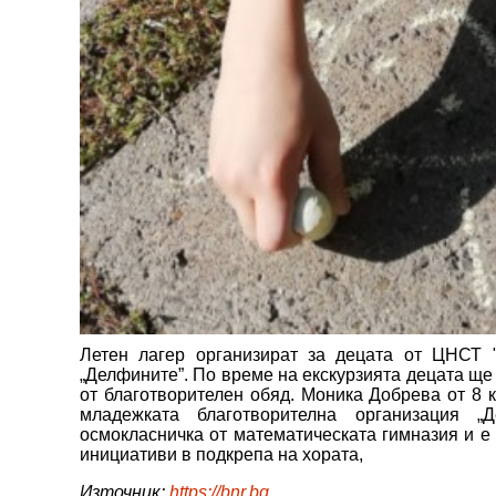
Летен лагер организират за децата от ЦНСТ "
„Делфините”. По време на екскурзията децата ще 
от благотворителен обяд. Моника Добрева от 8 к
младежката благотворителна организация 
осмокласничка от математическата гимназия и е 
инициативи в подкрепа на хората,
Източник:
https://bnr.bg