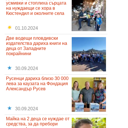
усмивки и стоплиха сърцата
на нуждаещи се хора в
Кюстендил и околните села
01.10.2024
Две водещи пловдивски
издателства дариха книги на
деца от Западните
покрайнини
30.09.2024
Русенци дариха близо 30 000
лева за каузата на Фондация
Александър Русев
30.09.2024
Майка на 2 деца се нуждае от
средства, за да пребори