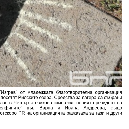
Изгрев" от младежката благотворителна организация
посетят Рилските езера. Средства за лагера са събрани
лас в Четвърта езикова гимназия, новият президент на
„Делфините” във Варна и Ивана Андреева, също
отскоро PR на организацията разказаха за тази и други