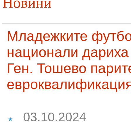
Новини
Младежките футб
национали дариха 
Ген. Тошево парит
евроквалификаци
03.10.2024