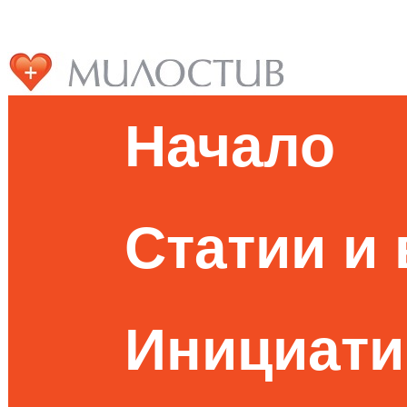
Начало
Статии и
Инициати