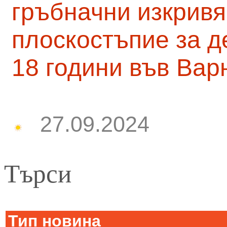
гръбначни изкривя
плоскостъпие за д
18 години във Вар
27.09.2024
Търси
Тип новина