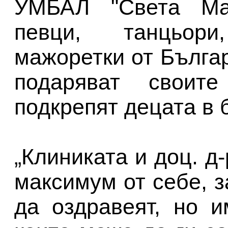
УМБАЛ "Света Мар
певци, танцьори
мажоретки от Бълга
подаряват своит
подкрепят децата в 
„Клиниката и доц. д
максимум от себе, з
да оздравеят, но 