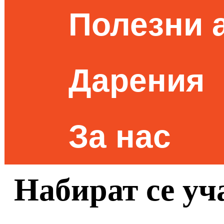
Полезни 
Дарения
За нас
Набират се уч