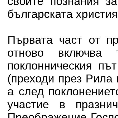
своите познания з
българската христия
Първата част от п
отново включва 
поклонническия път
(преходи през Рила 
а след поклонениет
участие в празнич
Преображение Госп