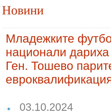
Новини
Младежките футб
национали дариха 
Ген. Тошево парит
евроквалификаци
03.10.2024