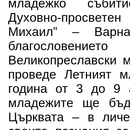
младежко събити
Духовно-просветен
Михаил” – Варн
благословениет
Великопреславски 
проведе Летният м
година от 3 до 9 
младежите ще бъд
Църквата – в личе