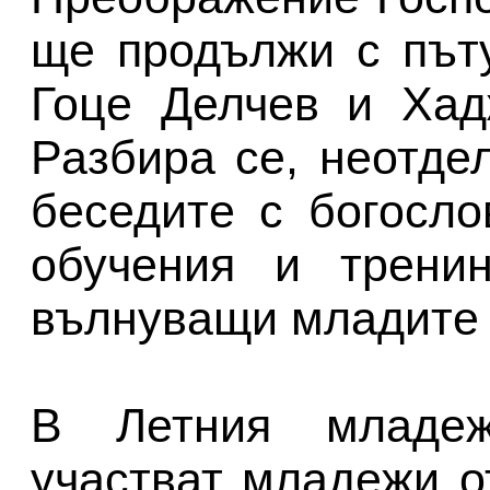
ще продължи с пъту
Гоце Делчев и Хад
Разбира се, неотде
беседите с богосло
обучения и тренин
вълнуващи младите 
В Летния младе
участват младежи о