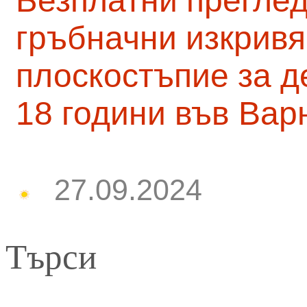
Безплатни преглед
гръбначни изкривя
плоскостъпие за д
18 години във Вар
27.09.2024
Търси