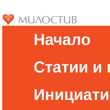
Начало
Статии и
Инициати