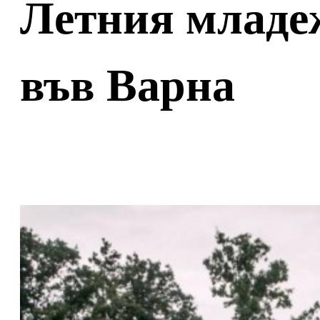
Летния младе
във Варна