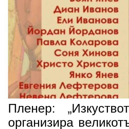
Пленер: „Изкуство
организира великот