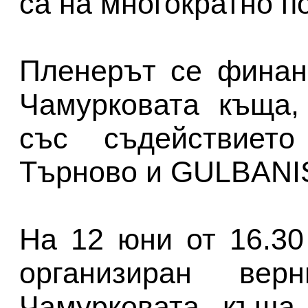
са на многократно п
Пленерът се финан
Чамурковата къща,
със съдействиет
Търново и GULBANI
На 12 юни от 16.30
организиран ве
Чамурковата къща.