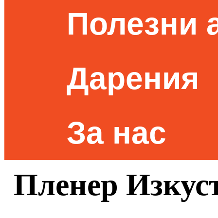
Полезни 
Дарения
За нас
Пленер Изкуст