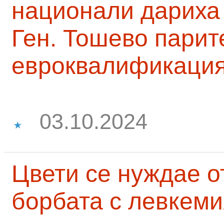
национали дариха 
Ген. Тошево парит
евроквалификаци
03.10.2024
Цвети се нуждае о
борбата с левкеми