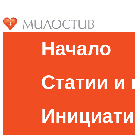
Начало
Статии и
Инициати