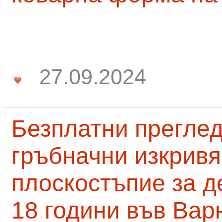
27.09.2024
Безплатни преглед
гръбначни изкривя
плоскостъпие за д
18 години във Вар