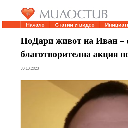
Начало
Статии и видео
Инициат
ПоДари живот на Иван – 
благотворителна акция п
30.10.2023