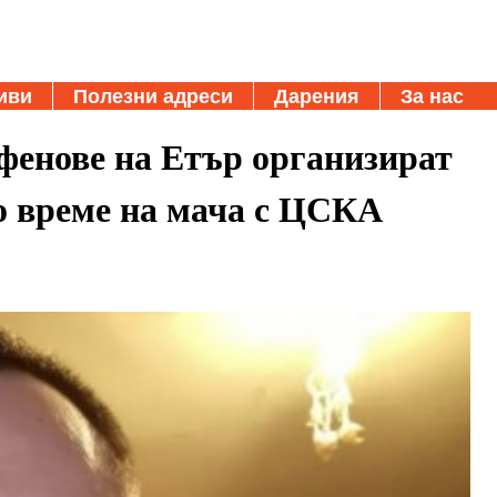
иви
Полезни адреси
Дарения
За нас
фенове на Етър организират
о време на мача с ЦСКА