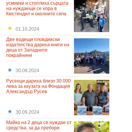
усмивки и стоплиха сърцата
на нуждаещи се хора в
Кюстендил и околните села
01.10.2024
Две водещи пловдивски
издателства дариха книги на
деца от Западните
покрайнини
30.09.2024
Русенци дариха близо 30 000
лева за каузата на Фондация
Александър Русев
30.09.2024
Майка на 2 деца се нуждае от
средства, за да пребори