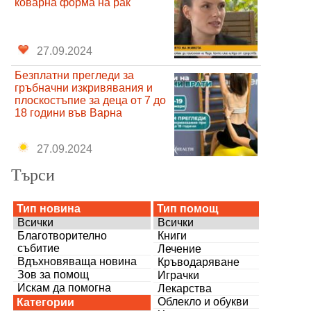
коварна форма на рак
27.09.2024
Безплатни прегледи за
гръбначни изкривявания и
плоскостъпие за деца от 7 до
18 години във Варна
27.09.2024
Търси
Тип новина
Тип помощ
Всички
Всички
Благотворително
Книги
събитие
Лечение
Вдъхновяваща новина
Кръводаряване
Зов за помощ
Играчки
Искам да помогна
Лекарства
Облекло и обукви
Категории