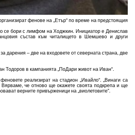
организират фенове на „Етър“ по време на предстоящия
то се бори с лимфом на Ходжкин. Инициатор е Денислав
танцовия състав към читалището в Шемшево и други
за дарения – две на входовете от северната страна, две
ан Тодоров в кампанията „ПоДари живот на Иван“.
 феновете реализират на стадион „Ивайло“. „Винаги са
 Вярваме, че отново ще окажете своята подкрепа и ще
зовават верните привърженици на „виолетовите”.