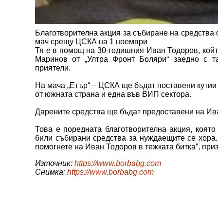
Благотворителна акция за събиране на средства 
мач срещу ЦСКА на 1 ноември
Тя е в помощ на 30-годишния Иван Тодоров, кой
Маринов от „Ултра Фронт Боляри“ заедно с 
приятели.
На мача „Етър“ – ЦСКА ще бъдат поставени кутии 
от южната страна и една във ВИП сектора.
Дарените средства ще бъдат предоставени на Ив
Това е поредната благотворителна акция, която
били събирани средства за нуждаещите се хора.
помогнете на Иван Тодоров в тежката битка”, при
Източник:
https://www.borbabg.com
Снимка:
https://www.borbabg.com