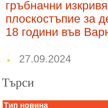
гръбначни изкривя
плоскостъпие за д
18 години във Вар
27.09.2024
Търси
Тип новина