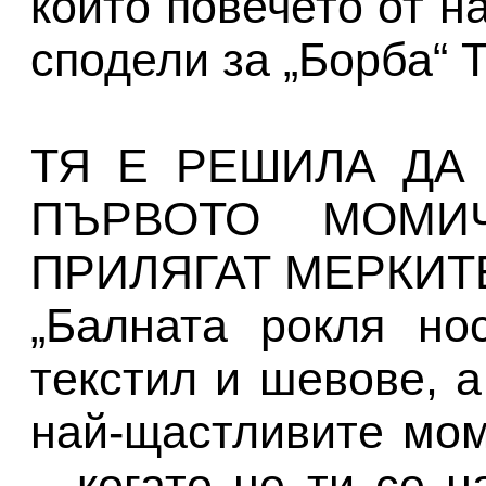
които повечето от н
сподели за „Борба“ 
ТЯ Е РЕШИЛА ДА
ПЪРВОТО МОМИ
ПРИЛЯГАТ МЕРКИТ
„Балната рокля но
текстил и шевове, а
най-щастливите мом
– когато не ти се 