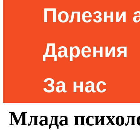
Полезни 
Дарения
За нас
Млада психол