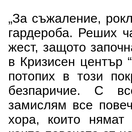
„За съжаление, рок
гардероба. Реших ч
жест, защото започн
в Кризисен център 
потопих в този по
безпаричие. С в
замислям все повеч
хора, които нямат