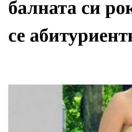
балната си ро
се абитуриент