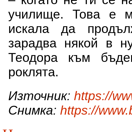
училище. Това е м
искала да продъ
зарадва някой в н
Теодора към бъде
роклята.
Източник:
https://w
Снимка:
https://www