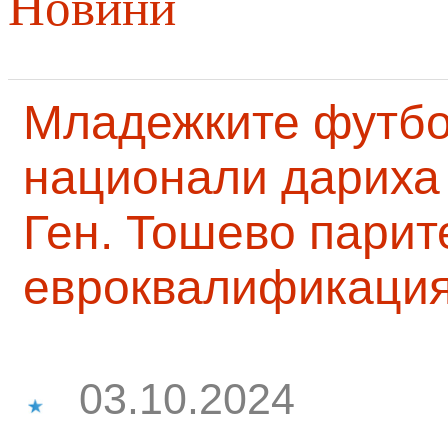
Новини
Младежките футб
национали дариха 
Ген. Тошево парит
евроквалификаци
03.10.2024