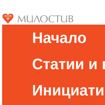
Начало
Статии и
Инициати