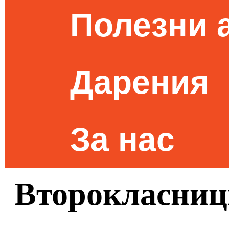
Полезни 
Дарения
За нас
Второкласниц