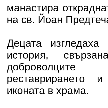
манастира открадна
на св. Йоан Предтеч
Децата изгледаха
история, свърза
доброволцит
реставрирането и
иконата в храма.