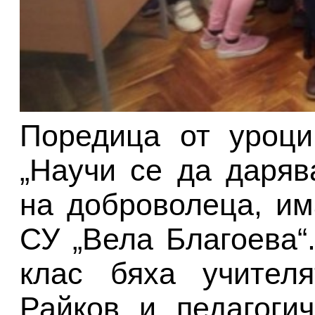
Поредица от уроци
„Научи се да даряв
на доброволеца, им
СУ „Вела Благоева“.
клас бяха учител
Райков и педагоги