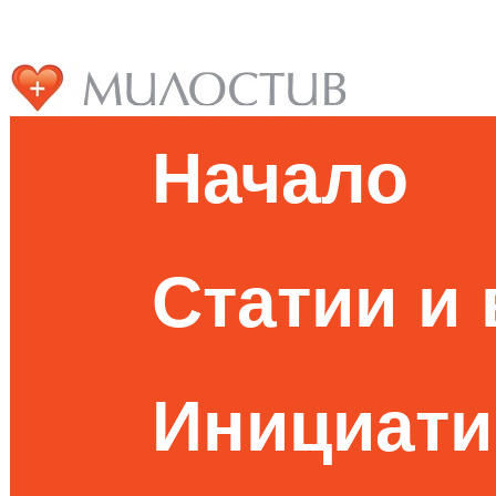
Начало
Статии и
Инициати