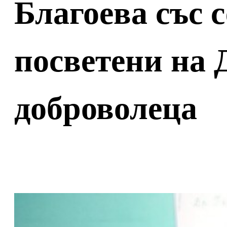
Благоева със с
посветени на 
доброволеца