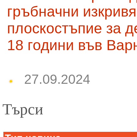
гръбначни изкривя
плоскостъпие за д
18 години във Вар
27.09.2024
Търси