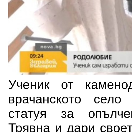
Ученик от камено
врачанското село
статуя за опълче
Трявна и дари свое