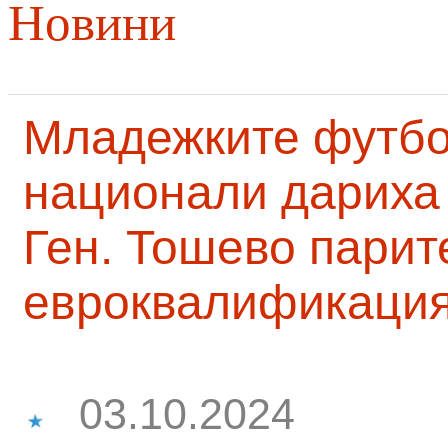
Новини
Младежките футб
национали дариха 
Ген. Тошево парит
евроквалификаци
03.10.2024