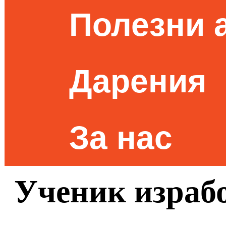
Полезни 
Дарения
За нас
Ученик израбо