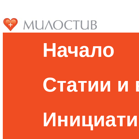
Начало
Статии и
Инициати