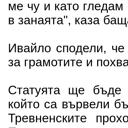
ме чу и като гледам
в занаята", каза ба
Ивайло сподели, че
за грамотите и похв
Статуята ще бъде 
който са вървели б
Тревненските прох