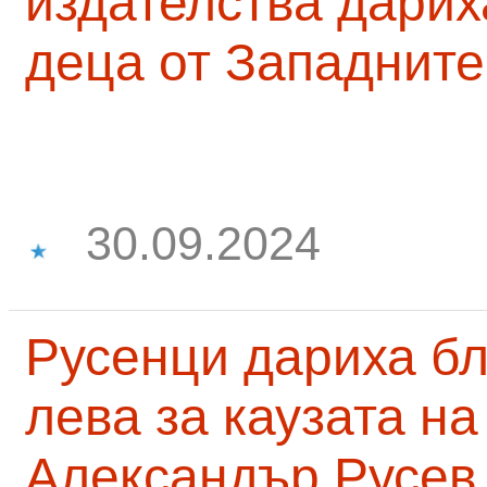
издателства дарих
деца от Западните
30.09.2024
Русенци дариха бл
лева за каузата н
Александър Русев