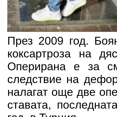
През 2009 год. Боя
коксартроза на дя
Оперирана е за см
следствие на дефор
налагат още две оп
ставата, последнат