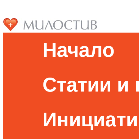
Начало
Статии и
Инициати