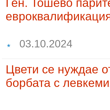
Ген. Тошево парит
евроквалификаци
03.10.2024
Цвети се нуждае о
борбата с левкеми