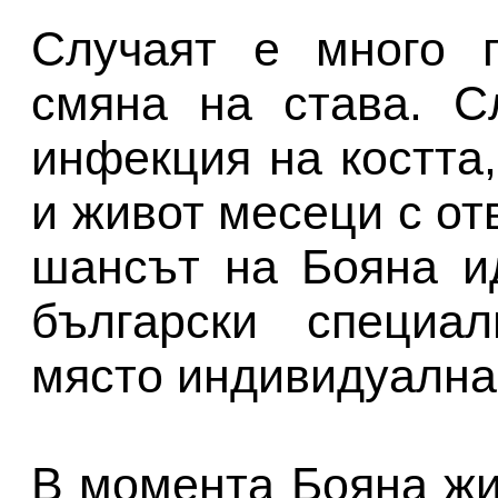
Случаят е много п
смяна на става. С
инфекция на костта
и живот месеци с от
шансът на Бояна и
български специа
място индивидуална
В момента Бояна жи