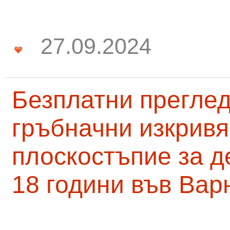
27.09.2024
Безплатни преглед
гръбначни изкривя
плоскостъпие за д
18 години във Вар