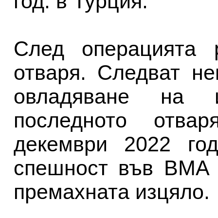
год. в Турция.
След операцията 
отваря. Следват не
овладяване на 
последното отва
декември 2022 год
спешност във ВМА 
премахната изцяло.