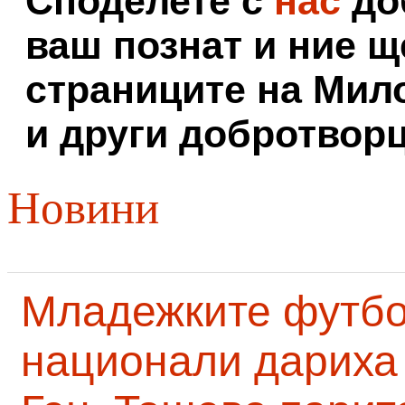
Споделете с
нас
доб
ваш познат и ние щ
страниците на Мил
и други добротворц
Новини
Младежките футб
национали дариха 