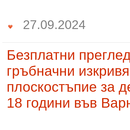
27.09.2024
Безплатни преглед
гръбначни изкривя
плоскостъпие за д
18 години във Вар