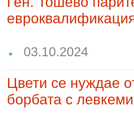
Ген. Тошево парит
евроквалификаци
03.10.2024
Цвети се нуждае о
борбата с левкеми