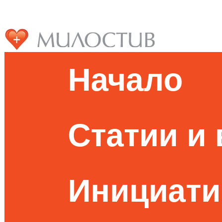
Начало
Статии и
Инициати