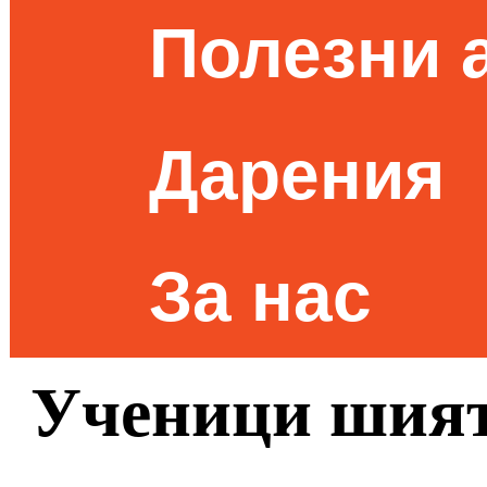
Полезни 
Дарения
За нас
Ученици шият