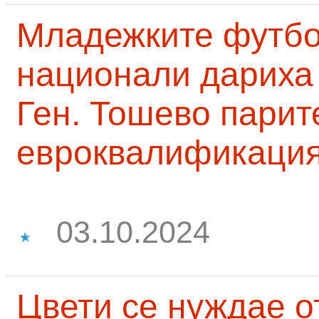
Младежките футб
национали дариха 
Ген. Тошево парит
евроквалификаци
03.10.2024
Цвети се нуждае о