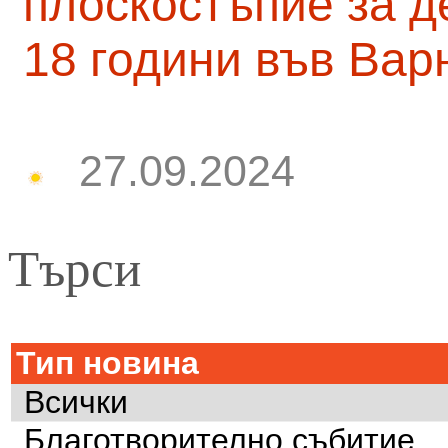
плоскостъпие за д
18 години във Вар
27.09.2024
Търси
Тип новина
Всички
Благотворително събитие