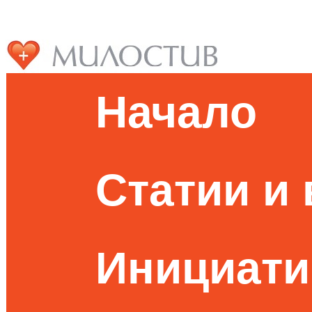
Начало
Статии и
Инициати