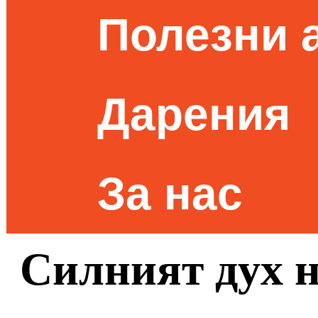
Полезни 
Дарения
За нас
Силният дух н