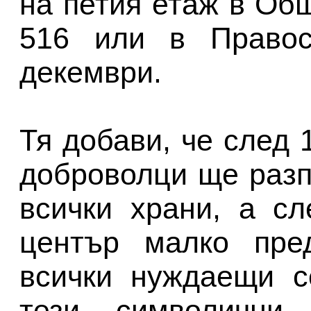
на петия етаж в Об
516 или в Правос
декември.
Тя добави, че след
доброволци ще разп
всички храни, а с
център малко пре
всички нуждаещи с
тези символични