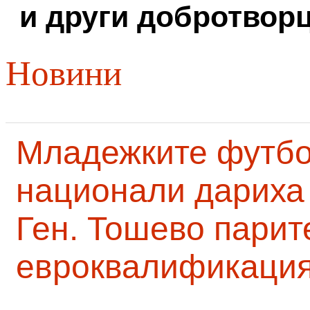
и други добротворц
Новини
Младежките футб
национали дариха 
Ген. Тошево парит
евроквалификаци