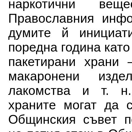
наркотични вещ
Православния инфо
думите й инициат
поредна година като
пакетирани храни 
макаронени издел
лакомства и т. н
храните могат да 
Общинския съвет п