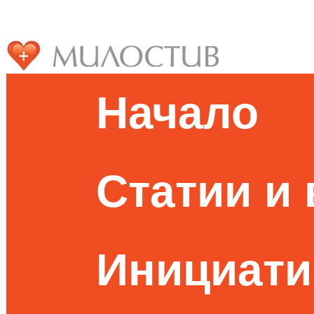
Начало
Статии и
Инициати