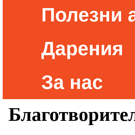
Полезни 
Дарения
За нас
Благотворите