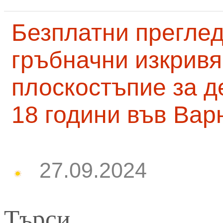
Безплатни преглед
гръбначни изкривя
плоскостъпие за д
18 години във Вар
27.09.2024
Търси