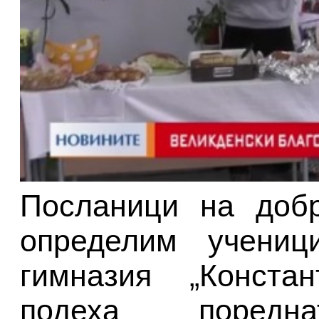
Посланици на доб
определим учениц
гимназия „Констан
подеха поредна