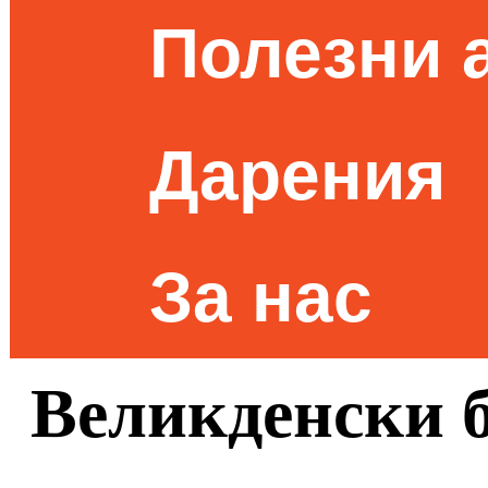
Полезни 
Дарения
За нас
Великденски 