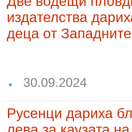
Две водещи пловд
издателства дарих
деца от Западните
30.09.2024
Русенци дариха бл
лева за каузата н