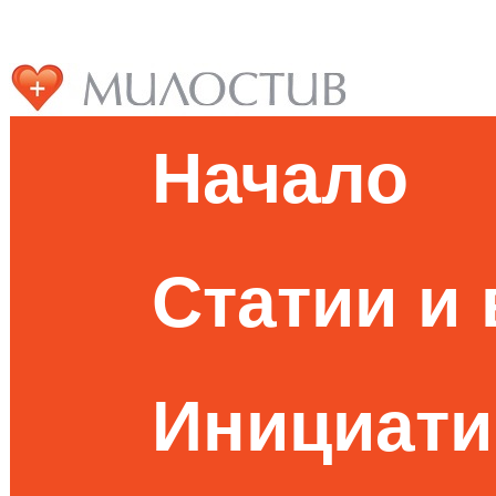
Начало
Статии и
Инициати