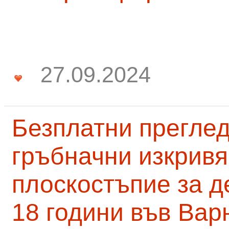
27.09.2024
Безплатни преглед
гръбначни изкривя
плоскостъпие за д
18 години във Вар