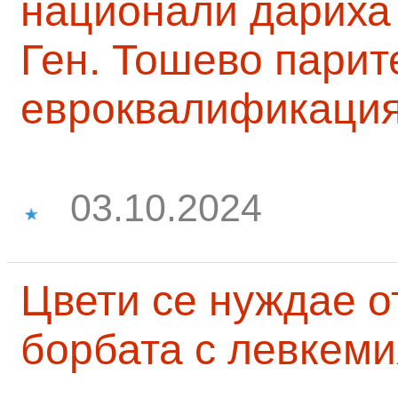
национали дариха 
Ген. Тошево парит
евроквалификаци
03.10.2024
Цвети се нуждае о
борбата с левкеми