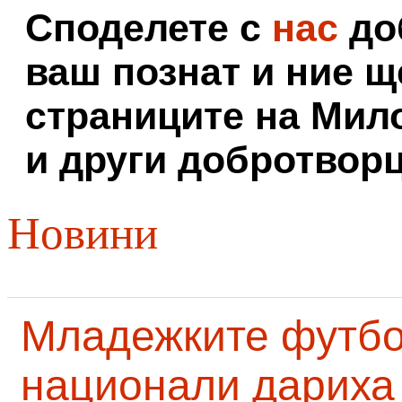
Споделете с
нас
доб
ваш познат и ние щ
страниците на Мил
и други добротворц
Новини
Младежките футб
национали дариха 