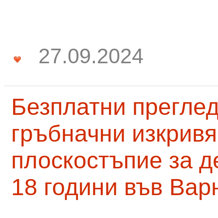
27.09.2024
Безплатни преглед
гръбначни изкривя
плоскостъпие за д
18 години във Вар