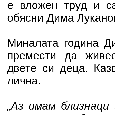
е вложен труд и са
обясни Дима Лукано
Миналата година Д
премести да живе
двете си деца. Каз
лична.
„Аз имам близнаци