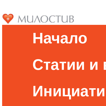
Начало
Статии и
Инициати