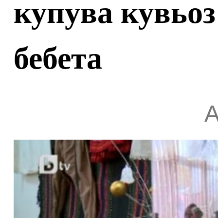
купува кувьоз
бебета
А