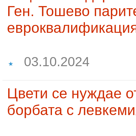
Ген. Тошево парит
евроквалификаци
03.10.2024
Цвети се нуждае о
борбата с левкеми