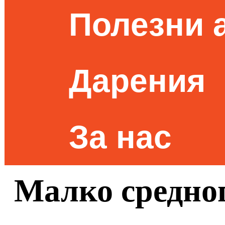
Полезни 
Дарения
За нас
Малко средног