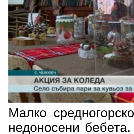
Малко средногорско
недоносени бебета.