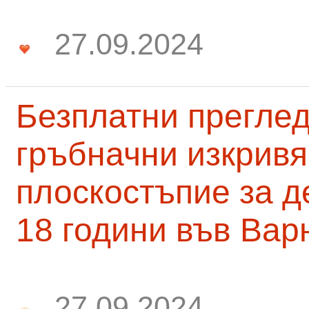
27.09.2024
Безплатни преглед
гръбначни изкривя
плоскостъпие за д
18 години във Вар
27.09.2024