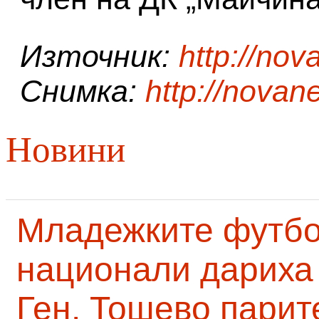
Източник:
http://no
Снимка:
http://novan
Новини
Младежките футб
национали дариха 
Ген. Тошево парит