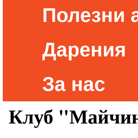
Полезни 
Дарения
За нас
Клуб "Майчин