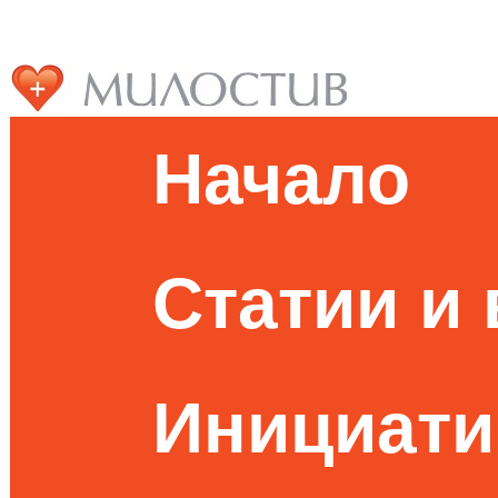
Начало
Статии и
Инициати