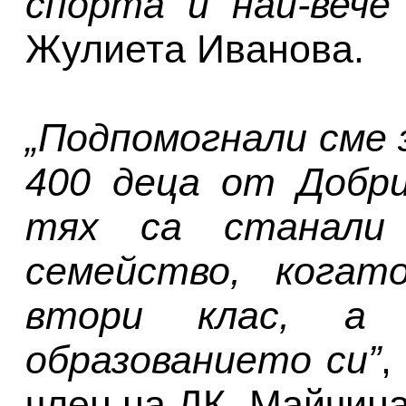
спорта и най-вече
Жулиета Иванова.
„Подпомогнали сме 
400 деца от Добри
тях са станали
семейство, когат
втори клас, а 
образованието си”
,
член на ДК „Майчина