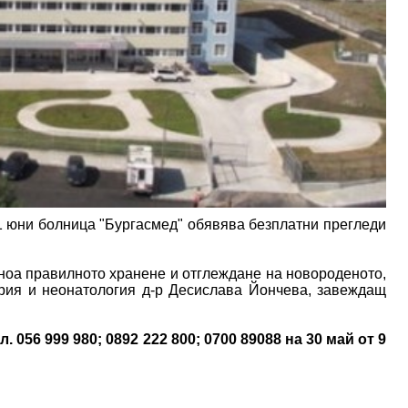
1 юни болница "Бургасмед" обявява безплатни прегледи
сноа правилното хранене и отглеждане на новороденото,
трия и неонатология д-р Десислава Йончева, завеждащ
056 999 980; 0892 222 800; 0700 89088 на 30 май от 9