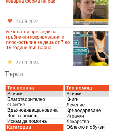
коварна форма на рак
27.09.2024
Безплатни прегледи за
гръбначни изкривявания и
плоскостъпие за деца от 7 до
18 години във Варна
27.09.2024
Търси
Тип новина
Тип помощ
Всички
Всички
Благотворително
Книги
събитие
Лечение
Вдъхновяваща новина
Кръводаряване
Зов за помощ
Играчки
Искам да помогна
Лекарства
Облекло и обукви
Категории