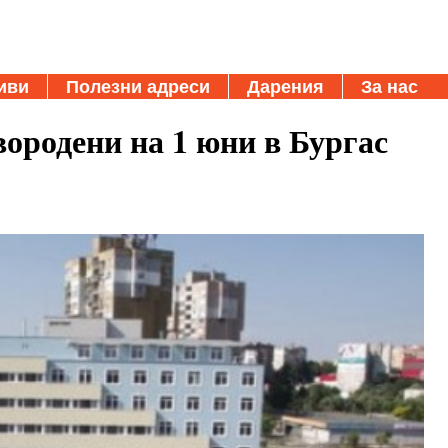
иви
Полезни адреси
Дарения
За нас
вородени на 1 юни в Бургас