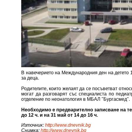
В навечерието на Международния ден на детето 
за деца.
Родителите, които желаят да се посъветват отно
могат да разговарят със специалиста по педиа
отделение по неонатология в МБАЛ "Бургасмед".
Необходимо е предварително записване на тел. 
до 12 ч. и на 31 май от 14 до 16 ч.
Източник:
http://www.dnevnik.bg
Снимка:
http://www.dnevnik.bg