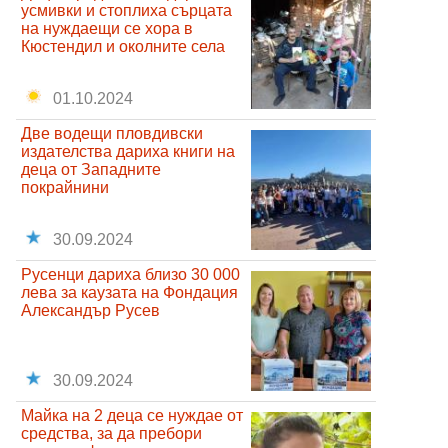
усмивки и стоплиха сърцата
на нуждаещи се хора в
Кюстендил и околните села
01.10.2024
Две водещи пловдивски
издателства дариха книги на
деца от Западните
покрайнини
30.09.2024
Русенци дариха близо 30 000
лева за каузата на Фондация
Александър Русев
30.09.2024
Майка на 2 деца се нуждае от
средства, за да пребори