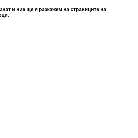
знат и ние ще я разкажем на страниците на
рци.