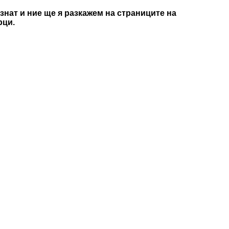
знат и ние ще я разкажем на страниците на
рци.