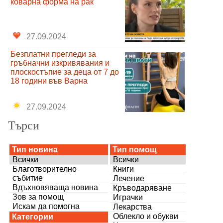
коварна форма на рак
27.09.2024
Безплатни прегледи за
гръбначни изкривявания и
плоскостъпие за деца от 7 до
18 години във Варна
27.09.2024
Търси
Тип новина
Тип помощ
Всички
Всички
Благотворително
Книги
събитие
Лечение
Вдъхновяваща новина
Кръводаряване
Зов за помощ
Играчки
Искам да помогна
Лекарства
Облекло и обукви
Категории