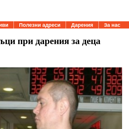
иви
Полезни адреси
Дарения
За нас
ъци при дарения за деца