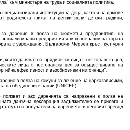
ла" към министъра на труда и социалната политика.
 специализирани институции за деца, както и на домове
т родителска грижа, на детски ясли, детски градини,
 за дарения в полза на бюджетни предприятия, на
 специализирани предприятия или кооперации на хората
ората с увреждания, Българския Червен кръст, културни
, които даряват на юридически лица с нестопанска цел,
ческите лица с нестопанска цел за осъществяване на
ергийна ефективност и възобновяеми източници”.
арение в полза на комуни за лечение на наркозависими,
ята на обединените нации (UNICEF).
е ползват и ако даренията са направени в полза на
шната данъчна декларация задължително се прилага и
статута на получателя на дарението, и неговият превод