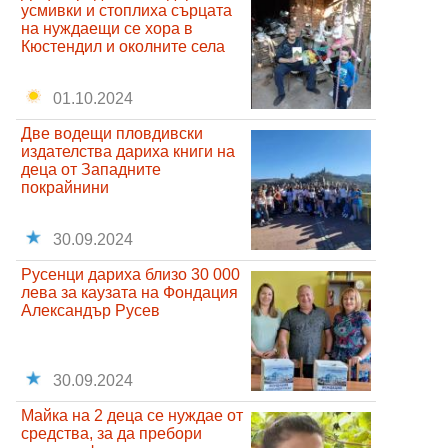
усмивки и стоплиха сърцата
на нуждаещи се хора в
Кюстендил и околните села
01.10.2024
Две водещи пловдивски
издателства дариха книги на
деца от Западните
покрайнини
30.09.2024
Русенци дариха близо 30 000
лева за каузата на Фондация
Александър Русев
30.09.2024
Майка на 2 деца се нуждае от
средства, за да пребори