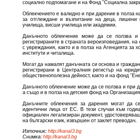
социално подпомагане и на Фонд "Социална закри
Облекчението е валидно и при дарение в полза на
за отглеждане и възпитание на деца, лишени о
училища, висши училища или академии.
Данъчното облекчение може да се ползва и
регистрираните в страната вероизповедания, на
с увреждания, както и в полза на Агенцията за х
институти и читалища.
Могат да намалят данъчната си основа и граждани
регистрирани в Централния регистър на юриди
общественополезна дейност, както и на фонд "Ен
Данъчното облекчение може да се ползва и при д
а също и в полза на детския фонд на Организаци
Данъчните облекчения за дарения могат да с
идентични лица от ЕС. В тези случаи към годи
официален легализиран документ, удостоверяващ 
на български език, извършен от заклет преводач.
Източник:
http://kanal3.bg
Снимка:
http://kanal3.bg